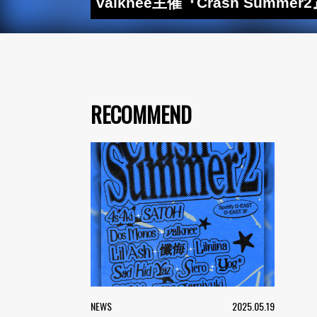
valknee主催『Crash Summer
RECOMMEND
NEWS
2025.05.19