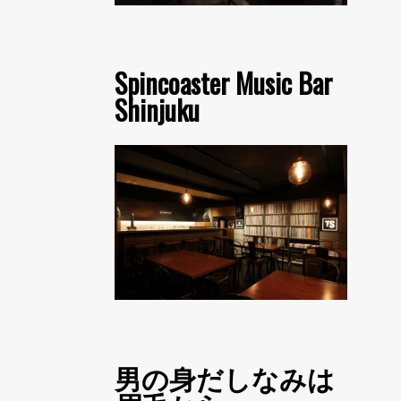
Spincoaster Music Bar
Shinjuku
男の身だしなみは