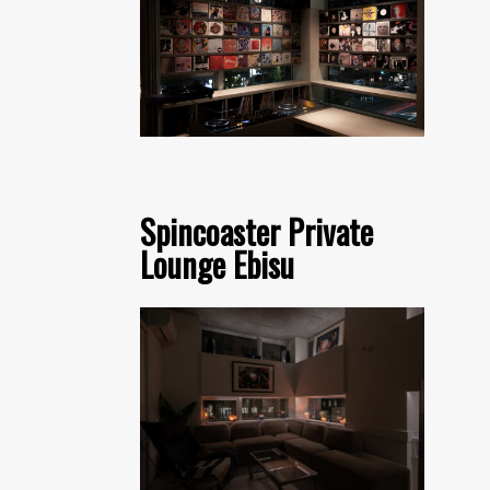
Spincoaster Private
Lounge Ebisu