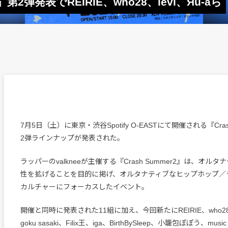
2』第2弾発表でREIRIE、who28、levi、Яu-aら
7月5日（土）に東京・渋谷Spotify O-EASTにて開催される『Cras
2弾ラインナップが発表された。
ラッパーのvalkneeが主催する『Crash Summer2』は、オル
性を拡げることを目的に掲げ、オルタナティブなヒップホップ／
カルチャーにフォーカスしたイベント。
開催と同時に発表された11組に加え、今回新たにREIRIE、who28、l
goku sasaki、Filix王、iga、BirthBySleep、小籠包ぽぽう、mu