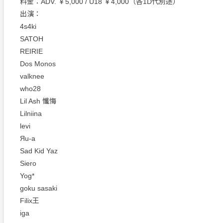
料金：ADV. ￥5,000 / U18 ￥4,000（各1D代別途）
出演：
4s4ki
SATOH
REIRIE
Dos Monos
valknee
who28
Lil Ash 懺悔
Lilniina
levi
Яu-a
Sad Kid Yaz
Siero
Yog*
goku sasaki
Filix王
iga