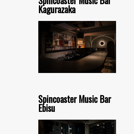
Spincoaster Music Bar
Kagurazaka
Spincoaster Music Bar
Ebisu