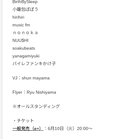
BirthBySleep
小籠包ぽぽう
hirihiri
music fm
ｎｏｎｏｋａ
NUU$HI
soakubeats
yanagamiyuki
バイレファンキかけ子
VJ：shun mayama
Flyer：Ryu Nishiyama
※オールスタンディング
・チケット
一般発売（e+）
：6月10日（火）20:00〜