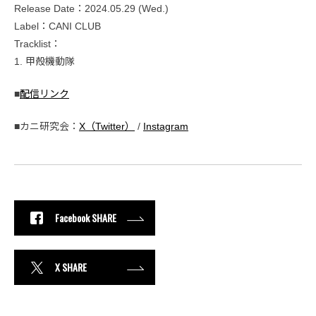
Release Date：2024.05.29 (Wed.)
Label：CANI CLUB
Tracklist：
1. 甲殻機動隊
■
配信リンク
■カニ研究会：
X（Twitter）
/
Instagram
Facebook SHARE
X SHARE