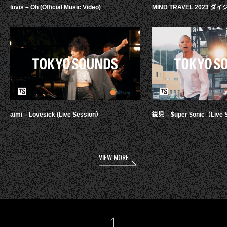
luvis – Oh (Official Music Video)
MIND TRAVEL 2023 
aimi – Lovesick (Live Session）
鋭児 – $uper $onic（Live 
VIEW MORE