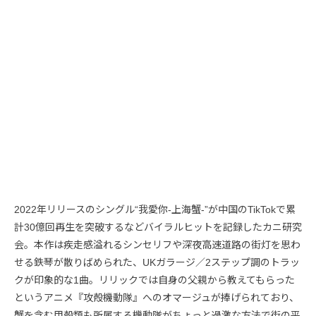
2022年リリースのシングル“我愛你-上海蟹-”が中国のTikTokで累
計30億回再生を突破するなどバイラルヒットを記録したカニ研究
会。本作は疾走感溢れるシンセリフや深夜高速道路の街灯を思わ
せる鉄琴が散りばめられた、UKガラージ／2ステップ調のトラッ
クが印象的な1曲。リリックでは自身の父親から教えてもらった
というアニメ『攻殻機動隊』へのオマージュが捧げられており、
蟹を含む甲殻類も所属する機動隊がちょっと過激な方法で街の平