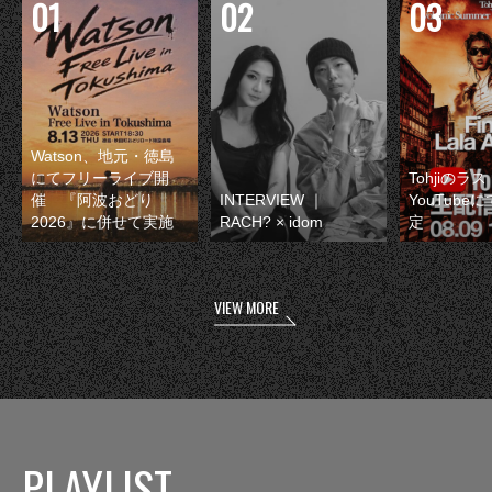
Watson、地元・徳島
にてフリーライブ開
Tohjiのラ
催 『阿波おどり
INTERVIEW ｜
YouTube
2026』に併せて実施
RACH? × idom
定
VIEW MORE
PLAYLIST