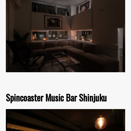
Spincoaster Music Bar Shinjuku