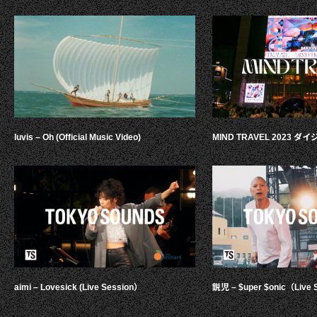
luvis – Oh (Official Music Video)
MIND TRAVEL 2023 
aimi – Lovesick (Live Session）
鋭児 – $uper $onic（Live 