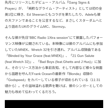
先月にリリースしたデビュー・アルバム『Gang Signs &
Prayer』が、「純粋なグライム・アーティスト」としては初の全
英1位に輝き、Ed Sheeranともコラボを果たしたり、Adeleも彼
の大ファンであることを公言するなど、まさしくスターダムへと
上り詰めたUKのグライムMC、Stormzy。
そんな彼が先日”BBC Radio 1Xtra session”にて披露したパフォー
マンス映像が公開されている。本映像には彼のアルバムにも参加
していたMNEK、Wretch 32を引き連れ、アルバム収録曲である
「Blinded by Your Grace (feat.MNEK)」、「21 Gun Salute
(feat.Wretch 32)」、「Bad Boys (feat.Ghetts and J Hus)」に加
え、そのリリース方法から事前告知、そして内容など様々な側面
から話題を呼んだFrank Oceanの最新作『Blonde』収録の
「Godspeed」をカバーしている様子が収められている（11:31
頃から）。その滋味溢れる歌声を聴けば、彼のシンガーとしての
魅力も改めて伝わってくるだろう。