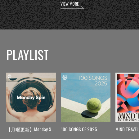
VIEW MORE
PLAYLIST
【月曜更新】Monday Spin
100 SONGS OF 2025
MIND TRAVEL