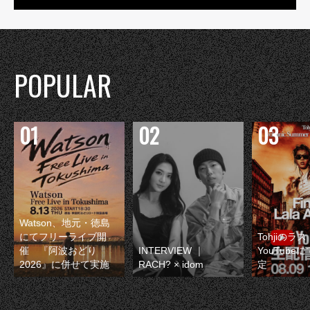
POPULAR
Watson、地元・徳島
にてフリーライブ開
Tohjiのラ
催 『阿波おどり
INTERVIEW ｜
YouTube
2026』に併せて実施
RACH? × idom
定