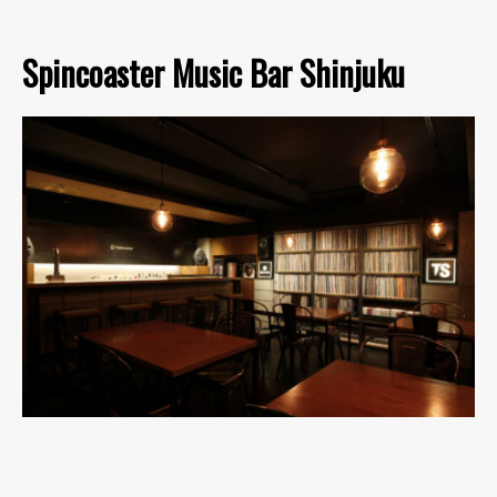
Spincoaster Music Bar Shinjuku