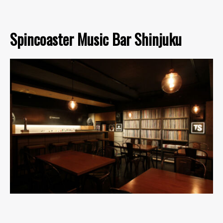
Spincoaster Music Bar Shinjuku