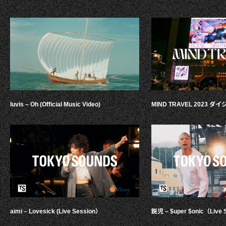
luvis – Oh (Official Music Video)
MIND TRAVEL 2023 
aimi – Lovesick (Live Session）
鋭児 – $uper $onic（Live 