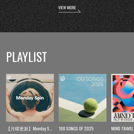
VIEW MORE
PLAYLIST
【月曜更新】Monday Spin
100 SONGS OF 2025
MIND TRAVEL