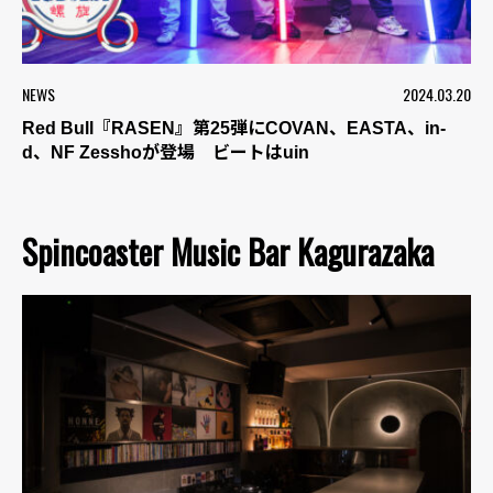
NEWS
2024.03.20
Red Bull『RASEN』第25弾にCOVAN、EASTA、in-
d、NF Zesshoが登場 ビートはuin
Spincoaster Music Bar Kagurazaka