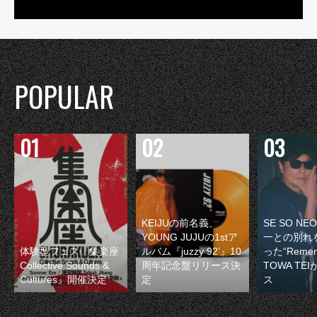
POPULAR
KEIJUの前名義、
SE SO N
YOUNG JUJUの1stア
一との別れ
体験型フェス『集楽座
ルバム『juzzy 92’』10
った“Remem
Collective Sounds &
周年記念盤リリース決
TOWA TE
Cultures』開催決定
定
ス