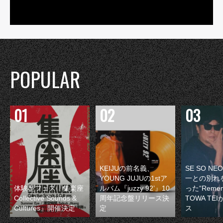
POPULAR
KEIJUの前名義、
SE SO N
YOUNG JUJUの1stア
一との別れ
体験型フェス『集楽座
ルバム『juzzy 92’』10
った“Remem
Collective Sounds &
周年記念盤リリース決
TOWA TE
Cultures』開催決定
定
ス