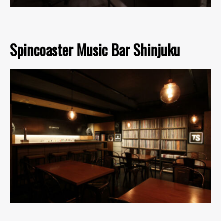
Spincoaster Music Bar Shinjuku