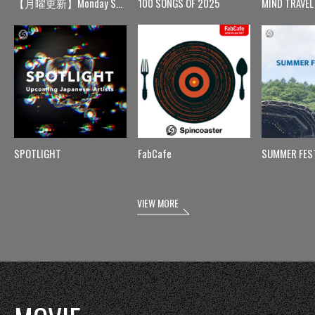
【月曜更新】Monday Spin
100 SONGS OF 2025
MIND TRAVEL
SPOTLIGHT
FabCafe
SUMMER FES
VIEW MORE