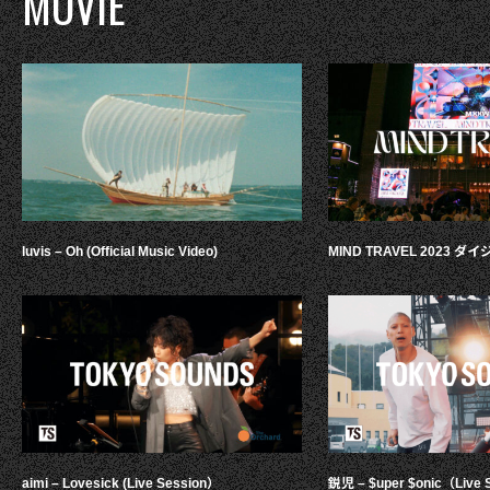
MOVIE
luvis – Oh (Official Music Video)
MIND TRAVEL 2023 
aimi – Lovesick (Live Session）
鋭児 – $uper $onic（Live 