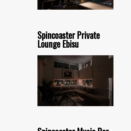
Spincoaster Private
Lounge Ebisu