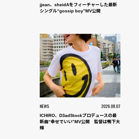
jjean、sheidAをフィーチャーした最新
シングル“gossip boy”MV公開
NEWS
2026.08.07
ICHIRO、D3adStockプロデュースの最
新曲“幸せでいい”MV公開 監督は鴨下大
輝