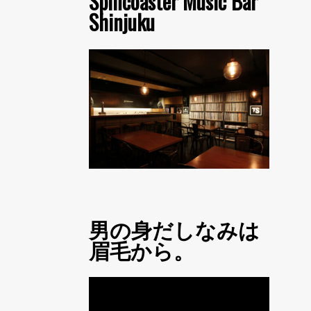
Spincoaster Music Bar
Shinjuku
男の身だしなみは
眉毛から。