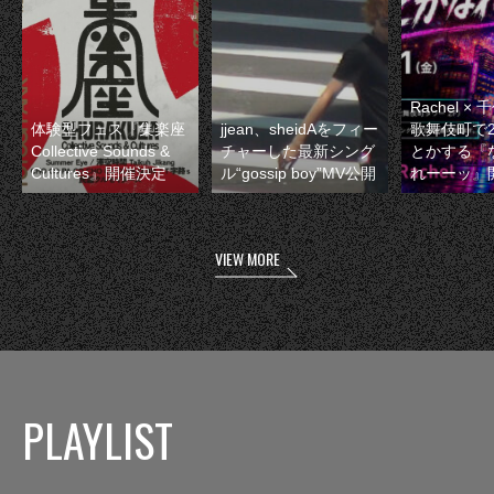
Rachel 
体験型フェス『集楽座
jjean、sheidAをフィー
歌舞伎町で
Collective Sounds &
チャーした最新シング
とかする『
Cultures』開催決定
ル“gossip boy”MV公開
れーーッ』
VIEW MORE
PLAYLIST