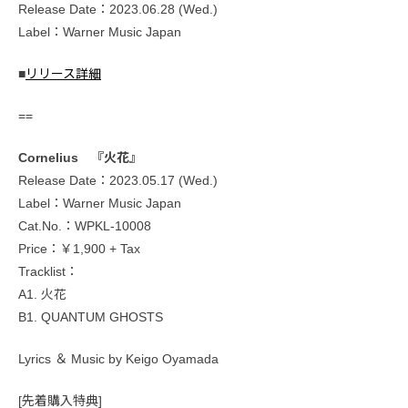
Release Date：2023.06.28 (Wed.)
Label：Warner Music Japan
■
リリース詳細
==
Cornelius 『火花』
Release Date：2023.05.17 (Wed.)
Label：Warner Music Japan
Cat.No.：WPKL-10008
Price：￥1,900 + Tax
Tracklist：
A1. 火花
B1. QUANTUM GHOSTS
Lyrics ＆ Music by Keigo Oyamada
[先着購入特典]