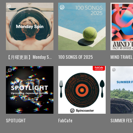
【月曜更新】Monday Spin
100 SONGS OF 2025
MIND TRAVEL
SPOTLIGHT
FabCafe
SUMMER FES