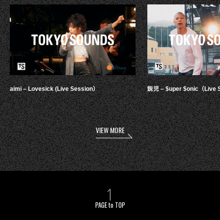
aimi – Lovesick (Live Session）
鋭児 – $uper $onic（Live 
VIEW MORE
PAGE to TOP