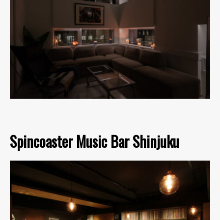
Spincoaster Music Bar Shinjuku