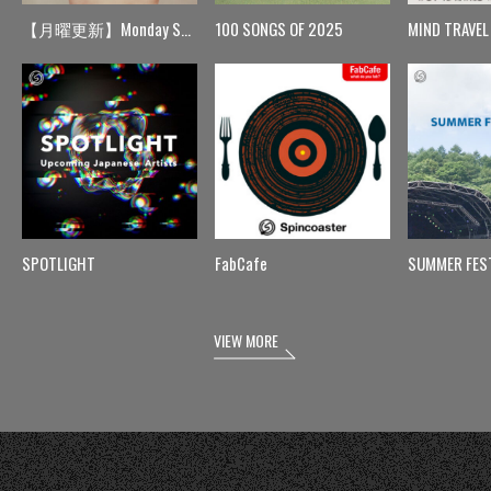
【月曜更新】Monday Spin
100 SONGS OF 2025
MIND TRAVEL
SPOTLIGHT
FabCafe
SUMMER FES
VIEW MORE