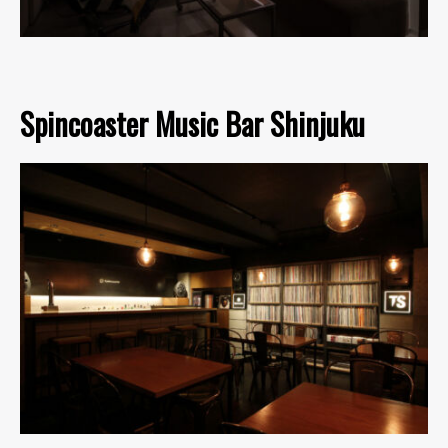
Spincoaster Music Bar Shinjuku