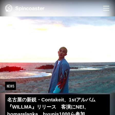
Skip
to
content
NEWS
名古屋の新鋭・Contakeit、1stアルバム
『WILLMA』リリース 客演にNEI、
homarelanka、hyunis1000ら参加