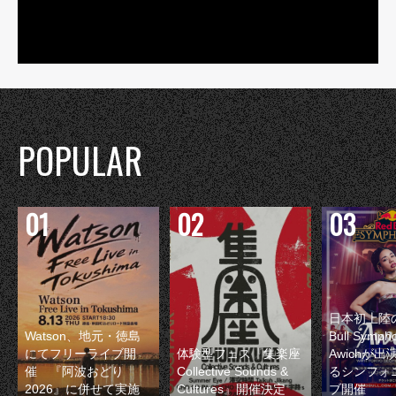
POPULAR
日本初上陸の
Watson、地元・徳島
Bull Symp
にてフリーライブ開
体験型フェス『集楽座
Awichが
催 『阿波おどり
Collective Sounds &
るシンフォ
2026』に併せて実施
Cultures』開催決定
ブ開催