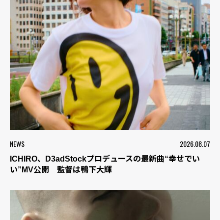
NEWS
2026.08.07
ICHIRO、D3adStockプロデュースの最新曲“幸せでい
い”MV公開 監督は鴨下大輝