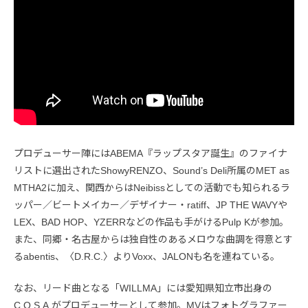
プロデューサー陣にはABEMA『ラップスタア誕生』のファイナ
リストに選出されたShowyRENZO、Sound’s Deli所属のMET as
MTHA2に加え、関西からはNeibissとしての活動でも知られるラ
ッパー／ビートメイカー／デザイナー・ratiff、JP THE WAVYや
LEX、BAD HOP、YZERRなどの作品も手がけるPulp Kが参加。
また、同郷・名古屋からは独自性のあるメロウな曲調を得意とす
るabentis、〈D.R.C.〉よりVoxx、JALONも名を連ねている。
なお、リード曲となる「WILLMA」には愛知県知立市出身の
C.O.S.A.がプロデューサーとして参加。MVはフォトグラファー