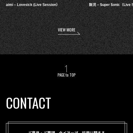
aimi – Lovesick (Live Session）
鋭児 – $uper $onic（Live 
VIEW MORE
PAGE to TOP
CONTACT