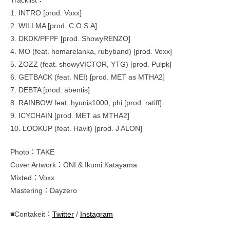
Tracklist：
1. INTRO [prod. Voxx]
2. WILLMA [prod. C.O.S.A]
3. DKDK/PFPF [prod. ShowyRENZO]
4. MO (feat. homarelanka, rubyband) [prod. Voxx]
5. ZOZZ (feat. showyVICTOR, YTG) [prod. Pulpk]
6. GETBACK (feat. NEI) [prod. MET as MTHA2]
7. DEBTA [prod. abentis]
8. RAINBOW feat. hyunis1000, phi [prod. ratiff]
9. ICYCHAIN [prod. MET as MTHA2]
10. LOOKUP (feat. Havit) [prod. J ALON]
Photo：TAKE
Cover Artwork：ONI & Ikumi Katayama
Mixted：Voxx
Mastering：Dayzero
■Contakeit：
Twitter
/
Instagram