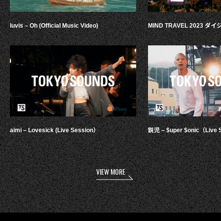
luvis – Oh (Official Music Video)
MIND TRAVEL 2023 
aimi – Lovesick (Live Session）
鋭児 – $uper $onic（Live 
VIEW MORE