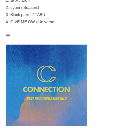
1. 鋭児 / Zion
2. uyuni / Season1
3. Black petrol / TABU
4. GIVE ME OW / Universe
==