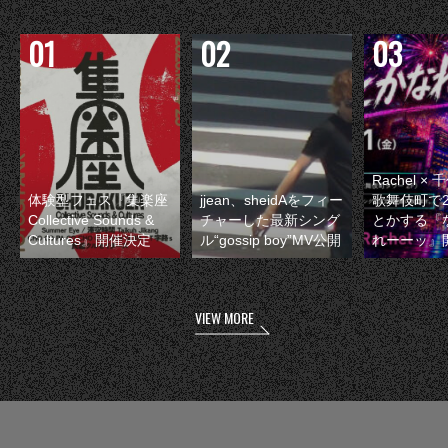
Rachel 
体験型フェス『集楽座
jjean、sheidAをフィー
歌舞伎町で
Collective Sounds &
チャーした最新シング
とかする『
Cultures』開催決定
ル“gossip boy”MV公開
れーーッ』
VIEW MORE