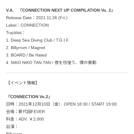
V.A. 『CONNECTION NEXT UP COMPILATION Vo. 2』
Release Date：2021.11.26 (Fri.)
Label：CONNECTION
Tracklist：
1. Deep Sea Diving Club / T.G.I.F.
2. Billyrrom / Magnet
3. BOARD / Be Hated
4. NIKO NIKO TAN TAN / 夜を彷徨う、僕の衝動
【イベント情報】
『CONNECTION Vo.2』
日時：2021年12月10日（金） OPEN 18:30 / START 19:00
会場：新代田FEVER
料金：ADV. ￥2,000
出演：