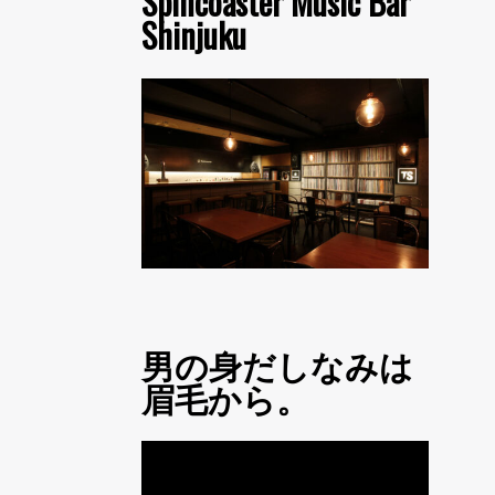
Spincoaster Music Bar
Shinjuku
男の身だしなみは
眉毛から。