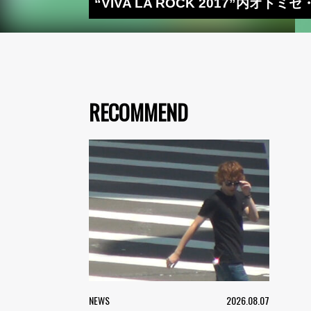
“VIVA LA ROCK 2017”内オト
RECOMMEND
NEWS
2026.08.07