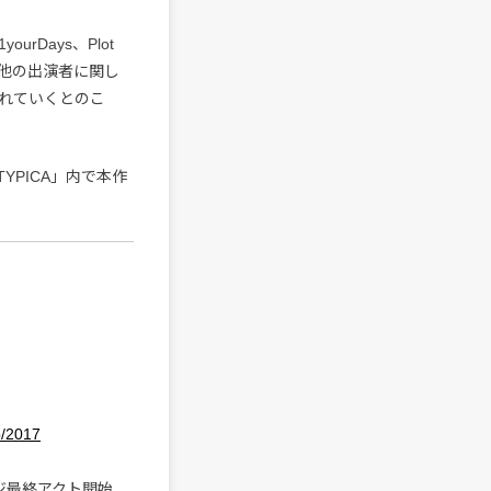
rDays、Plot
その他の出演者に関し
表されていくとのこ
PICA」内で本作
jp/2017
ージ最終アクト開始