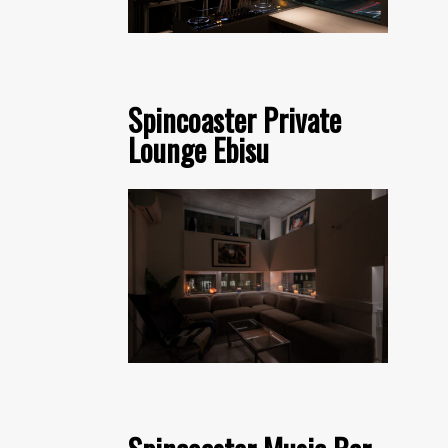
Spincoaster Private
Lounge Ebisu