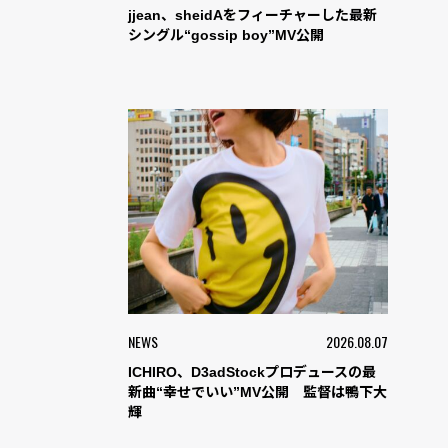
jjean、sheidAをフィーチャーした最新
シングル“gossip boy”MV公開
NEWS
2026.08.07
ICHIRO、D3adStockプロデュースの最
新曲“幸せでいい”MV公開 監督は鴨下大
輝