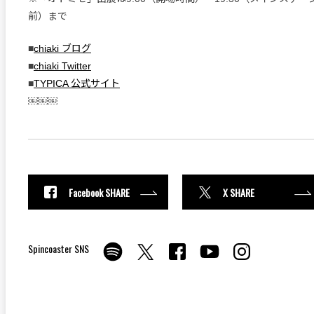
前）まで
■
chiaki ブログ
■
chiaki Twitter
■
TYPICA 公式サイト
￼￼￼
Facebook SHARE
X SHARE
Spincoaster SNS