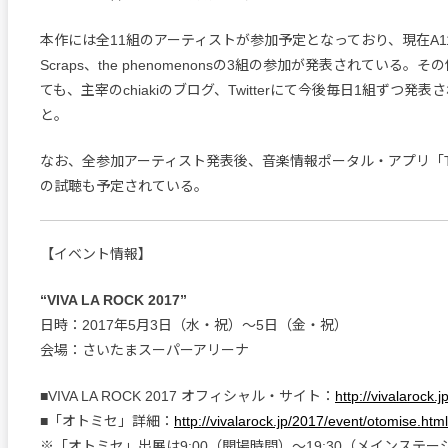
本作には全11組のアーティストが参加予定となっており、現在A11you
Scraps、the phenomenonsの3組の参加が発表されている。
ても、主宰のchiakiのブログ、Twitterにて今後毎日1組ずつ発
と。
なお、全参加アーティスト発表後、音楽情報ポータル・アプリ「TY
の試聴も予定されている。
【イベント情報】
“VIVA LA ROCK 2017”
日時：2017年5月3日（水・祝）～5日（金・祝）
会場：さいたまスーパーアリーナ
■VIVA LA ROCK 2017 オフィシャル・サイト：
http://vivalarock.
■「オトミセ」詳細：
http://vivalarock.jp/2017/event/otomise.html
※「オトミセ」出展は9:00（開場時間）～19:30（メインステ