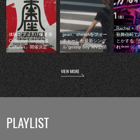
Rachel 
体験型フェス『集楽座
jjean、sheidAをフィー
歌舞伎町で
Collective Sounds &
チャーした最新シング
とかする『
Cultures』開催決定
ル“gossip boy”MV公開
れーーッ』
VIEW MORE
PLAYLIST