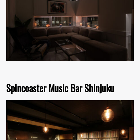
Spincoaster Music Bar Shinjuku