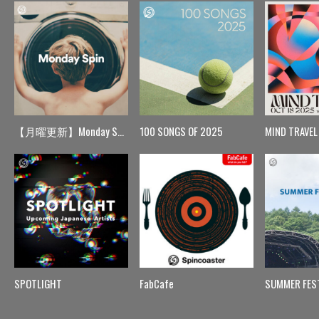
【月曜更新】Monday Spin
100 SONGS OF 2025
MIND TRAVEL
SPOTLIGHT
FabCafe
SUMMER FES