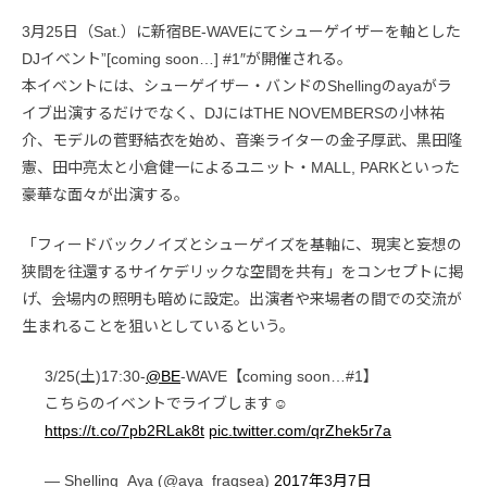
3月25日（Sat.）に新宿BE-WAVEにてシューゲイザーを軸とした
DJイベント”[coming soon…] #1″が開催される。
本イベントには、シューゲイザー・バンドのShellingのayaがラ
イブ出演するだけでなく、DJにはTHE NOVEMBERSの小林祐
介、モデルの菅野結衣を始め、音楽ライターの金子厚武、黒田隆
憲、田中亮太と小倉健一によるユニット・MALL, PARKといった
豪華な面々が出演する。
「フィードバックノイズとシューゲイズを基軸に、現実と妄想の
狭間を往還するサイケデリックな空間を共有」をコンセプトに掲
げ、会場内の照明も暗めに設定。出演者や来場者の間での交流が
生まれることを狙いとしているという。
3/25(土)17:30-
@BE
-WAVE【coming soon…#1】
こちらのイベントでライブします☺︎
https://t.co/7pb2RLak8t
pic.twitter.com/qrZhek5r7a
— Shelling_Aya (@aya_fraqsea)
2017年3月7日