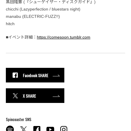
黒田隆憲 (『シューゲイザー・ディスクガイド』)
chicchi (Lazyperfection / bluestars night)
manabu (ELECTRIC-FUZZ!!)
hitch
■イベント詳細：
https://comesoon.tumblr.com
Facebook SHARE
X SHARE
Spincoaster SNS