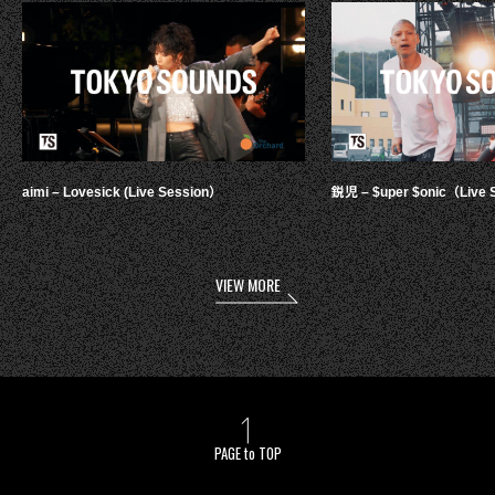
aimi – Lovesick (Live Session）
鋭児 – $uper $onic（Live 
VIEW MORE
PAGE to TOP