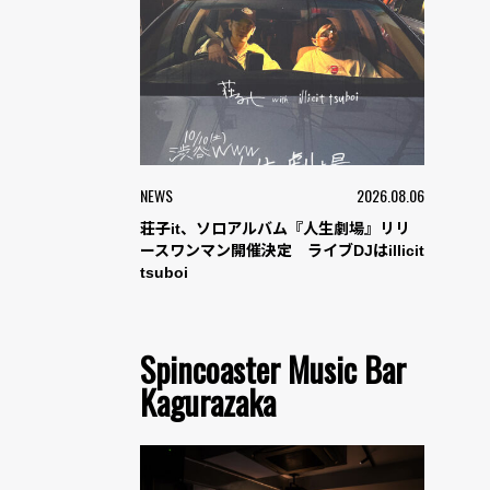
NEWS
2026.08.06
荘子it、ソロアルバム『人生劇場』リリ
ースワンマン開催決定 ライブDJはillicit
tsuboi
Spincoaster Music Bar
Kagurazaka