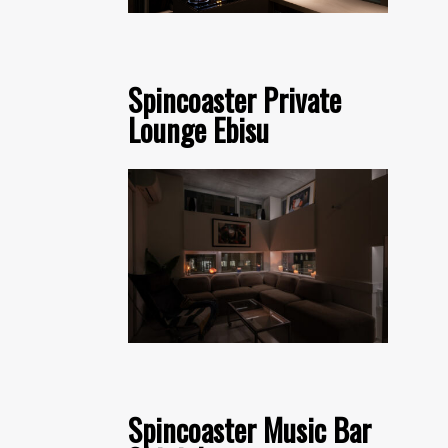
Spincoaster Private
Lounge Ebisu
Spincoaster Music Bar