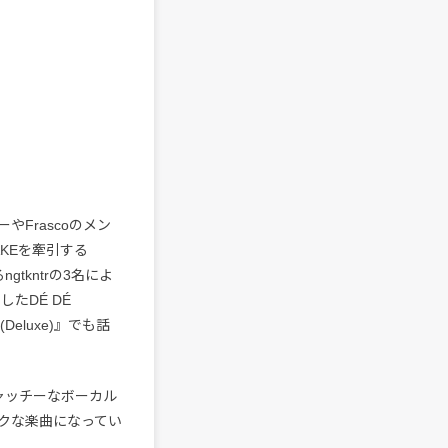
ーやFrascoのメン
AKEを牽引する
gtkntrの3名によ
たDÉ DÉ
(Deluxe)』でも話
ャッチーなボーカル
クな楽曲になってい