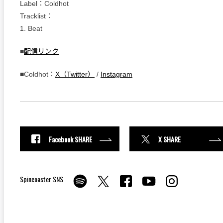
Label：Coldhot
Tracklist：
1. Beat
■
配信リンク
■Coldhot：
X（Twitter）
/
Instagram
Facebook SHARE
X SHARE
Spincoaster SNS