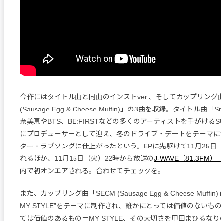
今作にはタイトル曲と同曲のインストver.、そしてカップリング曲
(Sausage Egg & Cheese Muffin)」の3曲を収録。タイトル曲「
奈美恵やBTS、BE:FIRSTなどの多くのアーティストを手がけるSU
にプロデューサーとして迎え、冬のドライブ・デートをテーマに
ター・ラブソングに仕上がったという。EPに先駆けて11月25日
れるほか、11月15日（火）22時から放送の
J-WAVE（81.3FM）
内で初オンエアされる。合わせてチェックを。
また、カップリング曲「SECM (Sausage Egg & Cheese Muff
MY STYLE”をテーマに制作され、誰かにとっては価値のないも
ては価値のあるもの＝MY STYLE、その大切さを甲田まひるな