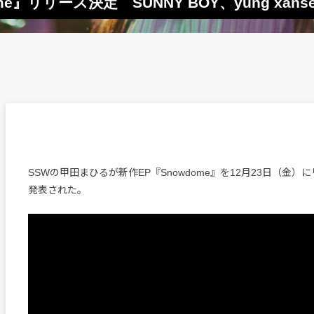
me』リリース決定 SUNNY BOY、yung xans
SSWの甲田まひるが新作EP『Snowdome』を12月23日（金
発表された。