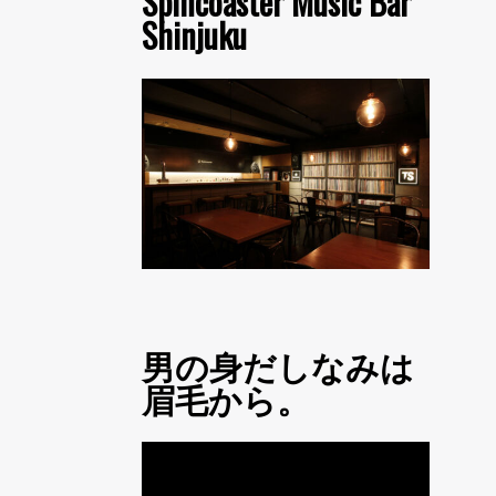
Spincoaster Music Bar
Shinjuku
男の身だしなみは
眉毛から。