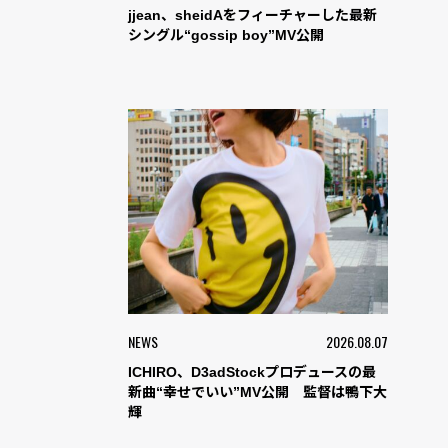
jjean、sheidAをフィーチャーした最新
シングル“gossip boy”MV公開
NEWS
2026.08.07
ICHIRO、D3adStockプロデュースの最
新曲“幸せでいい”MV公開 監督は鴨下大
輝