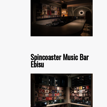
Spincoaster Music Bar
Ebisu