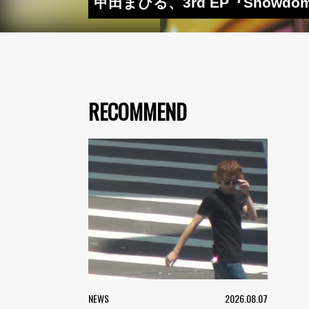
甲田まひる、3rd EP『Snowdo
RECOMMEND
NEWS
2026.08.07