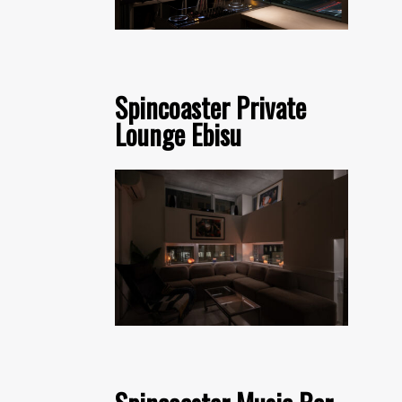
Spincoaster Private
Lounge Ebisu