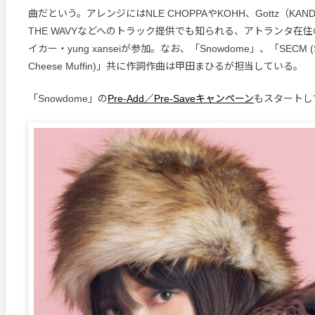
曲だという。アレンジにはNLE CHOPPAやKOHH、Gottz（KAN
THE WAVYなどへのトラック提供でも知られる、アトランタ在
イカー・yung xanseiが参加。なお、「Snowdome」、「SECM (Sa
Cheese Muffin)」共に作詞作曲は甲田まひるが担当している。
「Snowdome」の
Pre-Add／Pre-Saveキャンペーン
もスタートし