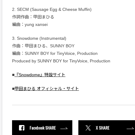
2. SECM (Sausage Egg & Cheese Muffin)
作詞作曲：甲田まひる
編曲：yung xansei
3. Snowdome (Instrumental)
作曲：甲田まひる、SUNNY BOY
編曲：SUNNY BOY for TinyVoice, Production
Produced by SUNNY BOY for TinyVoice, Production
■
『Snowdome』特設サイト
■
甲田まひる オフィシャル・サイト
Facebook SHARE
X SHARE