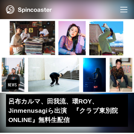
Skip
to
content
NEWS
呂布カルマ、田我流、環ROY、
Jinmenusagiら出演 『クラブ東別院
ONLINE』無料生配信