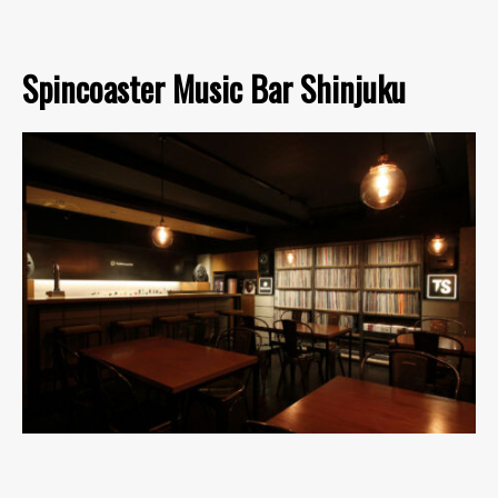
Spincoaster Music Bar Shinjuku