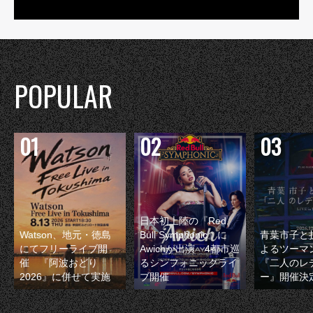
POPULAR
日本初上陸の『Red
Watson、地元・徳島
Bull Symphonic』に
青葉市子と
にてフリーライブ開
Awichが出演 4都市巡
よるツーマ
催 『阿波おどり
るシンフォニックライ
『二人のレ
2026』に併せて実施
ブ開催
ー』開催決