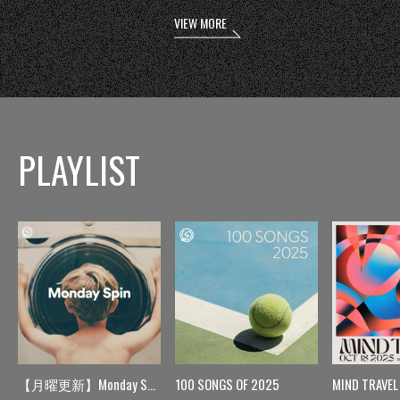
VIEW MORE
PLAYLIST
【月曜更新】Monday Spin
100 SONGS OF 2025
MIND TRAVEL