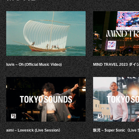
luvis – Oh (Official Music Video)
MIND TRAVEL 2023 
aimi – Lovesick (Live Session）
鋭児 – $uper $onic（Live 