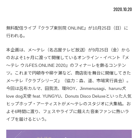
2020.10.20
無料配信ライブ『クラブ東別院 ONLINE』が10月25日（日）に
行われる。
本企画は、メ～テレ（名古屋テレビ放送）が9月25日（金）から
のおよそ1ヶ月に渡って開催しているオンライン・イベント『メ
～テレ ウルFES.ONLINE 2020』のフィナーレを飾るコンテン
ツ。これまで円頓寺や柳ケ瀬など、商店街を舞台に開催してきた
メ～テレ『クラブシリーズ』（協力：森、道、市場実行員会）。
今回は呂布カルマ、田我流、環ROY、Jinmenusagi、haruru犬
love dog天使 feat. YUNGYU、Donuts Disco Deluxeといった人気
ヒップホップ・アーティストがメ～テレのスタジオに大集結。お
よそ6時間に渡り、フェスやライブに餓えた音楽ファンに熱いラ
イブを届けるという。