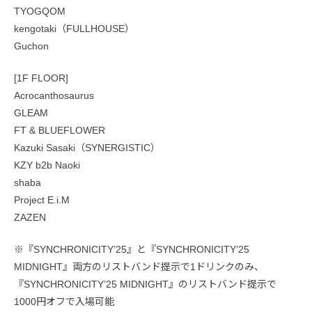
TYOGQOM
kengotaki（FULLHOUSE）
Guchon
[1F FLOOR]
Acrocanthosaurus
GLEAM
FT & BLUEFLOWER
Kazuki Sasaki（SYNERGISTIC）
KZY b2b Naoki
shaba
Project E.i.M
ZAZEN
※『SYNCHRONICITY’25』と『SYNCHRONICITY’25
MIDNIGHT』両方のリストバンド提示で1ドリンクのみ、
『SYNCHRONICITY’25 MIDNIGHT』のリストバンド提示で
1000円オフで入場可能