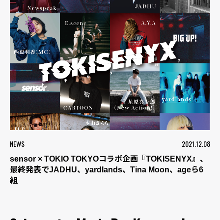
NEWS
2021.12.08
sensor × TOKIO TOKYOコラボ企画『TOKISENYX』、
最終発表でJADHU、yardlands、Tina Moon、ageら6
組