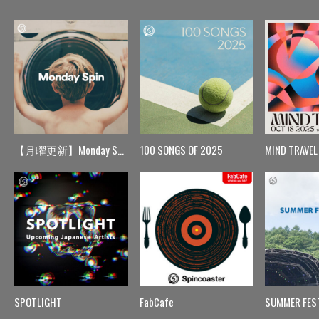
【月曜更新】Monday Spin
100 SONGS OF 2025
MIND TRAVEL
SPOTLIGHT
FabCafe
SUMMER FES