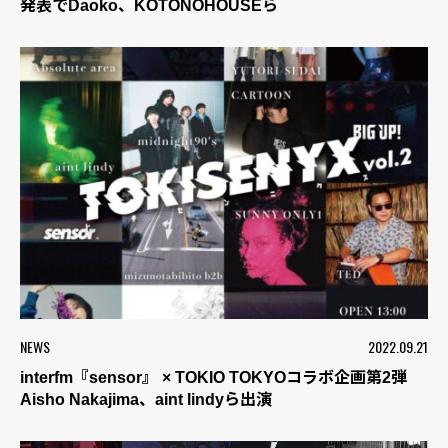
発表でDaoko、KOTONOHOUSEら
NEWS
2022.09.21
interfm『sensor』 × TOKIO TOKYOコラボ企画第2弾
Aisho Nakajima、aint lindyら出演