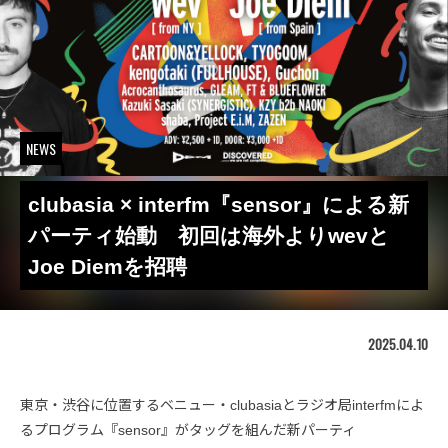
NEWS
clubasia × interfm『sensor』による新
パーティ始動 初回は海外よりwevと
Joe Diemを招聘
2025.04.10
東京・渋谷に位置するベニュー・clubasiaとラジオ局interfmによ
るプログラム『sensor』がタッグを組んだ新パーティ