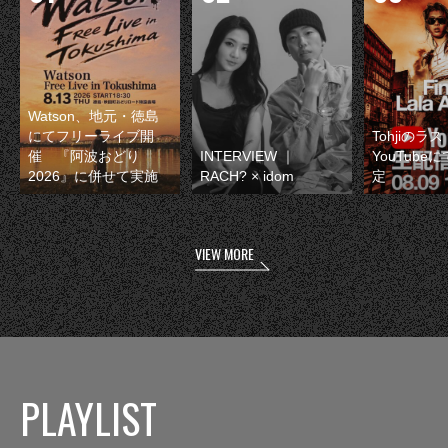
Watson、地元・徳島
にてフリーライブ開
Tohjiのラ
催 『阿波おどり
INTERVIEW ｜
YouTube
2026』に併せて実施
RACH? × idom
定
VIEW MORE
PLAYLIST