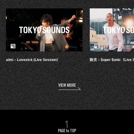
aimi – Lovesick (Live Session）
鋭児 – $uper $onic（Live 
VIEW MORE
PAGE to TOP