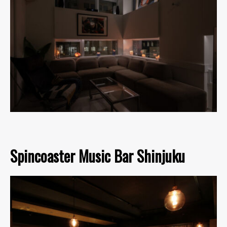
Spincoaster Music Bar Shinjuku