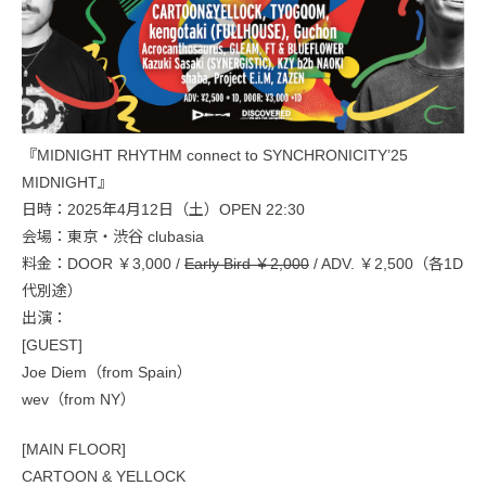
『MIDNIGHT RHYTHM connect to SYNCHRONICITY’25
MIDNIGHT』
日時：2025年4月12日（土）OPEN 22:30
会場：東京・渋谷 clubasia
料金：DOOR ￥3,000 /
Early Bird ￥2,000
/ ADV. ￥2,500（各1D
代別途）
出演：
[GUEST]
Joe Diem（from Spain）
wev（from NY）
[MAIN FLOOR]
CARTOON & YELLOCK