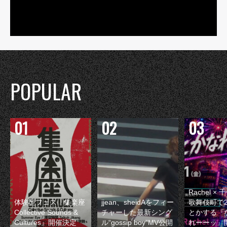
POPULAR
Rachel 
体験型フェス『集楽座
jjean、sheidAをフィー
歌舞伎町で
Collective Sounds &
チャーした最新シング
とかする『
Cultures』開催決定
ル“gossip boy”MV公開
れーーッ』