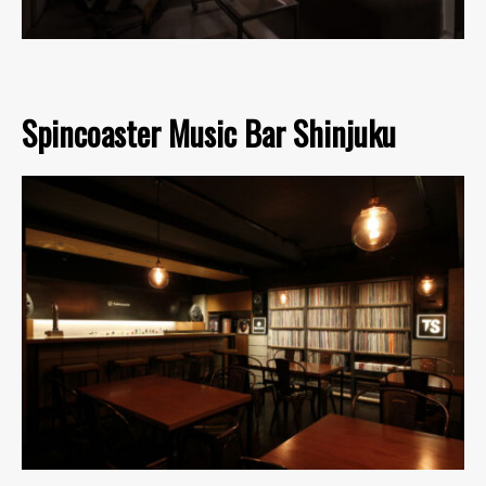
Spincoaster Music Bar Shinjuku