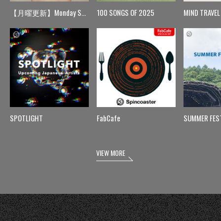
【月曜更新】Monday Spin
100 SONGS OF 2025
MIND TRAVEL
SPOTLIGHT
FabCafe
SUMMER FES
VIEW MORE