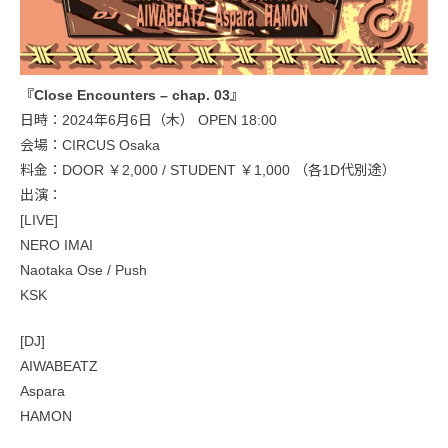
『Close Encounters – chap. 03』
日時：2024年6月6日（木） OPEN 18:00
会場：CIRCUS Osaka
料金：DOOR ￥2,000 / STUDENT ￥1,000 （各1D代別途）
出演：
[LIVE]
NERO IMAI
Naotaka Ose / Push
KSK
[DJ]
AIWABEATZ
Aspara
HAMON