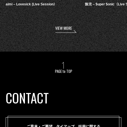
aimi – Lovesick (Live Session）
鋭児 – $uper $onic（Live 
VIEW MORE
PAGE to TOP
CONTACT
ご意見・ご要望、タイアップ、採用に関する