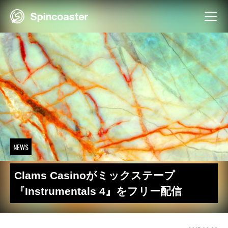
Skip
to
content
NEWS
Clams Casinoがミックステープ
『Instrumentals 4』をフリー配信