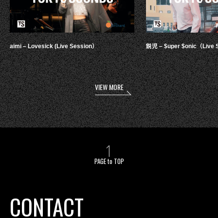
aimi – Lovesick (Live Session）
鋭児 – $uper $onic（Live 
VIEW MORE
PAGE to TOP
CONTACT