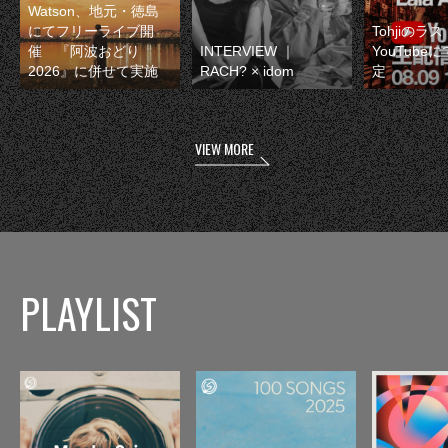
Watson、地元・徳島
にてフリーライブ開
Tohjiのラ
催 『阿波おどり
INTERVIEW ｜
YouTube
2026』に併せて実施
RACH? × idom
定
VIEW MORE
PLAYLIST