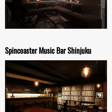
Spincoaster Music Bar Shinjuku