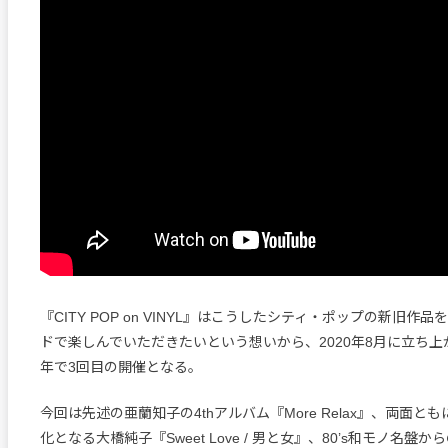
『CITY POP on VINYL』はこうしたシティ・ポップの新旧作
ドで楽しんでいただきたいという想いから、2020年8月に立ち
年で3回目の開催となる。
今回は先述の亜蘭知子の4thアルバム『More Relax』、両面と
化となる大橋純子『Sweet Love / 男と女』、80’s和モノ名盤