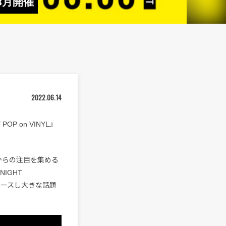
8月開催
2022.06.14
 on VINYL』
からの注目を集める
IGHT
リリースし大きな話題