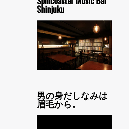
Spincoaster Music Bar
Shinjuku
男の身だしなみは
眉毛から。