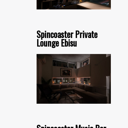
Spincoaster Private
Lounge Ebisu