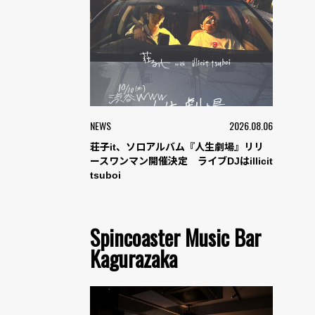
NEWS
2026.08.06
荘子it、ソロアルバム『人生劇場』リリ
ースワンマン開催決定 ライブDJはillicit
tsuboi
Spincoaster Music Bar
Kagurazaka