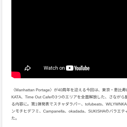
〈Manhattan Portage〉が40周年を迎える今回は、東京・恵比寿L
KATA、Time Out Cafeの3つのエリアを全面解放した、さな
る内容に。第1弾発表でスチャダラパー、tofubeats、WILYWN
ンモチヒデフミ、Campanella、okadada、SUKISHAのバラ
た。