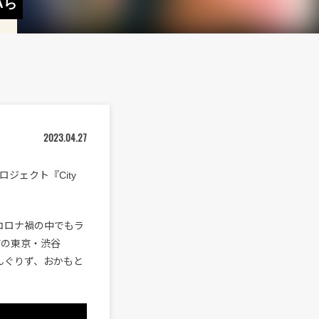
Aら
2023.04.27
ロジェクト『City
、コロナ禍の中でもラ
前の東京・渋谷
m、どんぐりず、おかもと