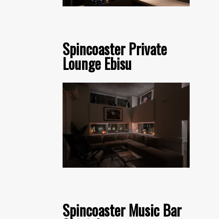
Spincoaster Private
Lounge Ebisu
Spincoaster Music Bar