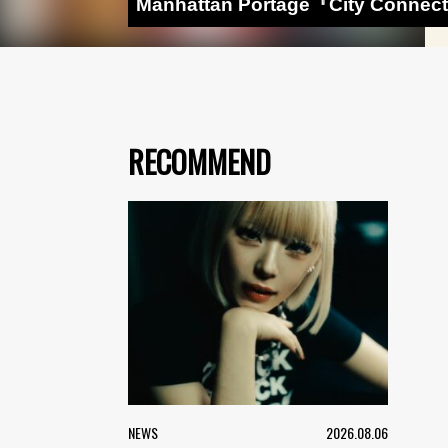
Manhattan Portage『City Co
RECOMMEND
NEWS
2026.08.06