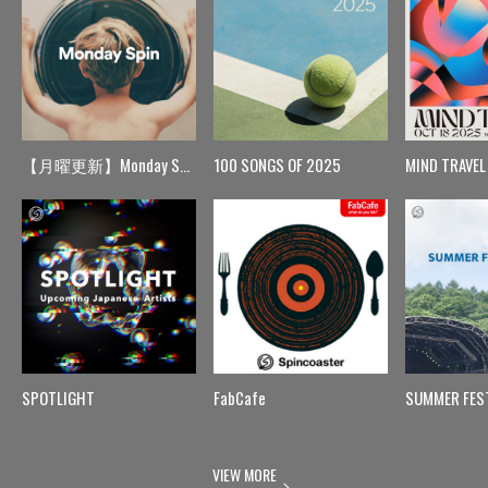
【月曜更新】Monday Spin
100 SONGS OF 2025
MIND TRAVEL
SPOTLIGHT
FabCafe
SUMMER FES
VIEW MORE