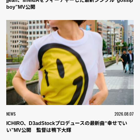
jjean、sheidAをフィーチャーした最新シングル“gossip
boy”MV公開
NEWS
2026.08.07
ICHIRO、D3adStockプロデュースの最新曲“幸せでい
い”MV公開 監督は鴨下大輝