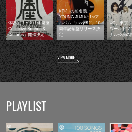
KEIJUの前名義、
YOUNG JUJUの1stア
体験型フェス『集楽座
ルバム『juzzy 92’』10
XG、東京
Collective Sounds &
周年記念盤リリース決
ワールドツ
Cultures』開催決定
定
ナル公演の
VIEW MORE
PLAYLIST