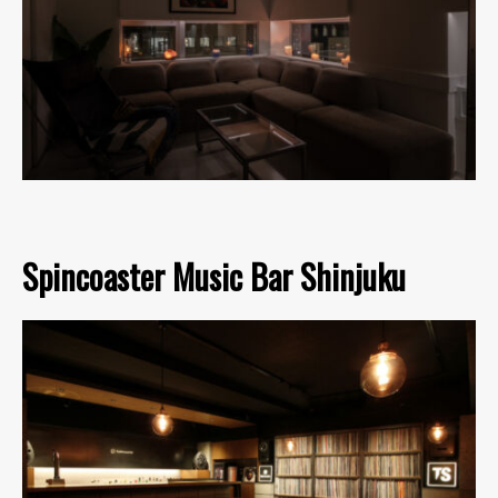
Spincoaster Music Bar Shinjuku