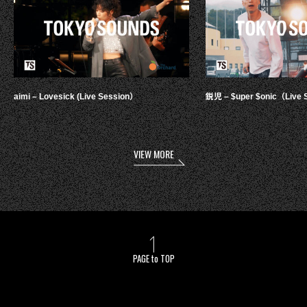
aimi – Lovesick (Live Session）
鋭児 – $uper $onic（Live 
VIEW MORE
PAGE to TOP