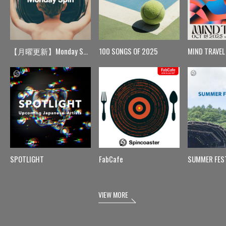
【月曜更新】Monday Spin
100 SONGS OF 2025
MIND TRAVEL
SPOTLIGHT
FabCafe
SUMMER FES
VIEW MORE