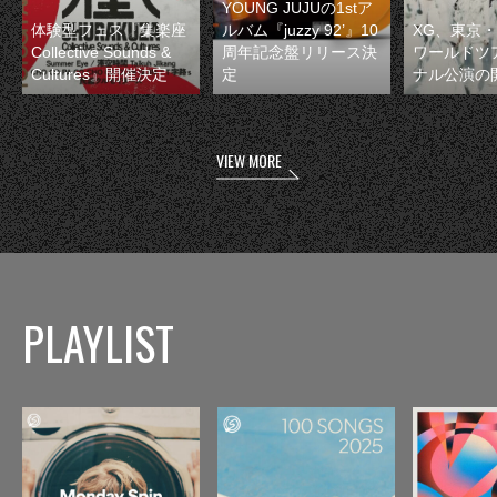
YOUNG JUJUの1stア
体験型フェス『集楽座
ルバム『juzzy 92’』10
XG、東京
Collective Sounds &
周年記念盤リリース決
ワールドツ
Cultures』開催決定
定
ナル公演の
VIEW MORE
PLAYLIST