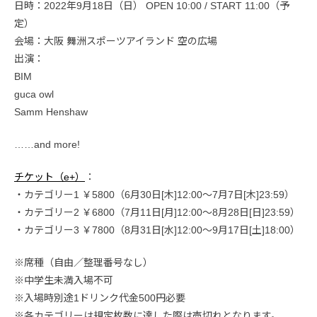
日時：2022年9月18日（日） OPEN 10:00 / START 11:00（予
定）
会場：大阪 舞洲スポーツアイランド 空の広場
出演：
BIM
guca owl
Samm Henshaw
……and more!
チケット（e+）
：
・カテゴリー1 ￥5800（6月30日[木]12:00～7月7日[木]23:59）
・カテゴリー2 ￥6800（7月11日[月]12:00～8月28日[日]23:59）
・カテゴリー3 ￥7800（8月31日[水]12:00～9月17日[土]18:00）
※席種（自由／整理番号なし）
※中学生未満入場不可
※入場時別途1ドリンク代金500円必要
※各カテゴリーは規定枚数に達した際は売切れとなります。