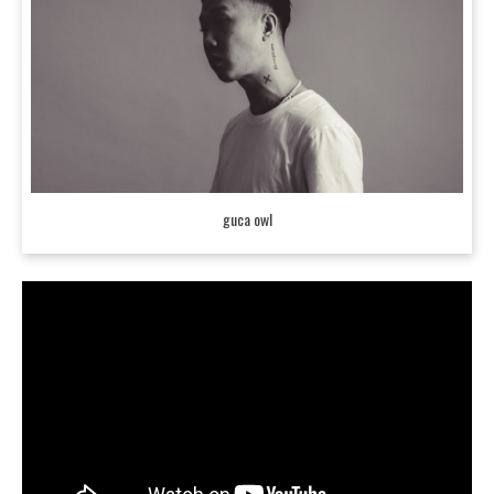
guca owl