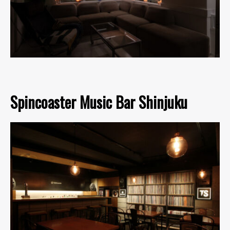
Spincoaster Music Bar Shinjuku