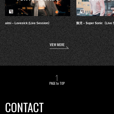
aimi – Lovesick (Live Session）
鋭児 – $uper $onic（Live 
VIEW MORE
PAGE to TOP
CONTACT