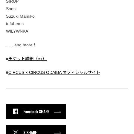
SIRUP
Sonsi
Suzuki Mamiko
tofubeats
WILYWNKA
……and more！
■
チケット詳細（e+）
■
CIRCUS × CIRCUS ODAIBA オフィシャルサイト
Facebook SHARE
X SHARE