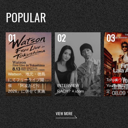
POPULAR
Watson、地元・徳島
にてフリーライブ開
Tohjiのラ
催 『阿波おどり
INTERVIEW ｜
YouTube
2026』に併せて実施
RACH? × idom
定
VIEW MORE