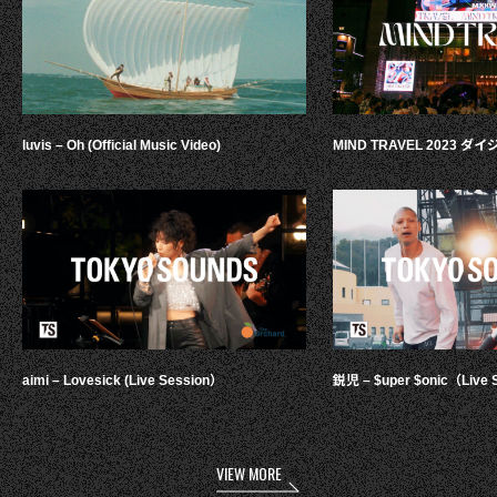
luvis – Oh (Official Music Video)
MIND TRAVEL 2023 
aimi – Lovesick (Live Session）
鋭児 – $uper $onic（Live 
VIEW MORE