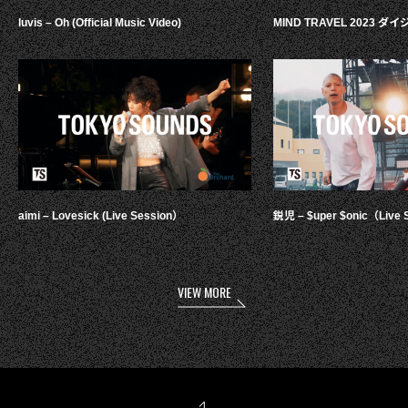
luvis – Oh (Official Music Video)
MIND TRAVEL 2023 
aimi – Lovesick (Live Session）
鋭児 – $uper $onic（Live 
VIEW MORE