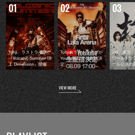
Tohji、ラストライブ
Tohjiのラストライブが
XG、東京
『Volcanic Summer 頂
YouTubeにて生配信決
ワールドツ
上 Dimension』開催
定
ナル公演の
VIEW MORE