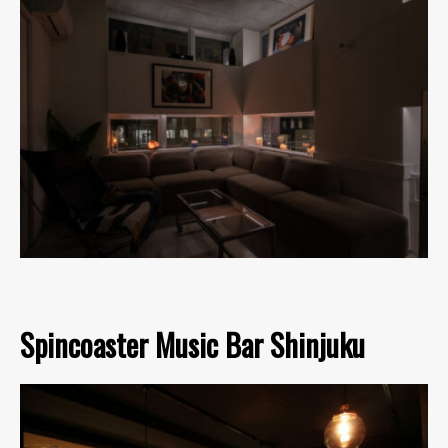
Spincoaster Music Bar Shinjuku