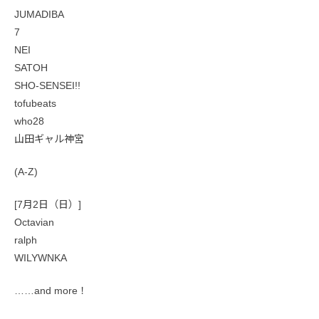
JUMADIBA
7
NEI
SATOH
SHO-SENSEI!!
tofubeats
who28
山田ギャル神宮
(A-Z)
[7月2日（日）]
Octavian
ralph
WILYWNKA
……and more！