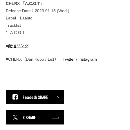
CHLRX 『A.C.G.T』
Release Date：2023.01.18 (Wed.)
Label：Laastc
Tracklist：
1. A.C.G.T
■
配信リンク
■CHLRX（Dan Kubo / 1e1）：
Twitter
/
Instagram
Facebook SHARE
X SHARE