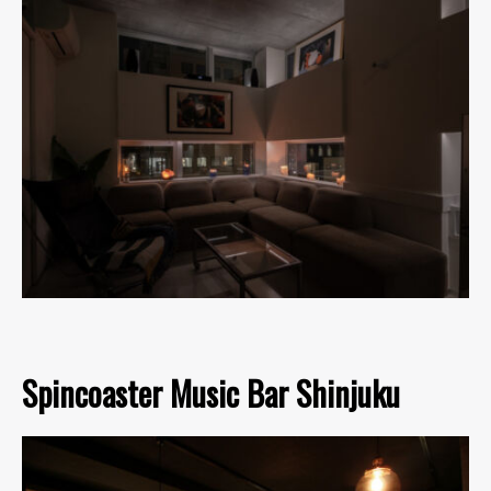
Spincoaster Music Bar Shinjuku