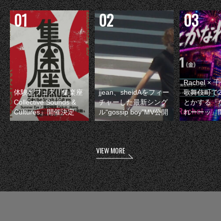
Rachel 
体験型フェス『集楽座
jjean、sheidAをフィー
歌舞伎町で
Collective Sounds &
チャーした最新シング
とかする『
Cultures』開催決定
ル“gossip boy”MV公開
れーーッ』
VIEW MORE