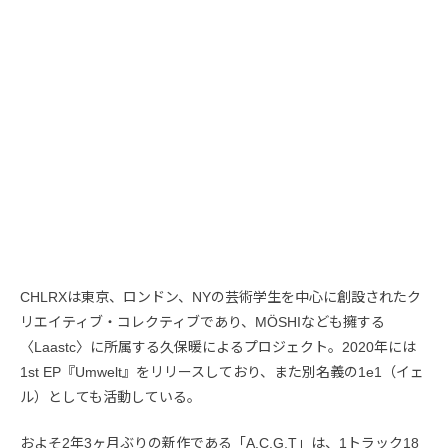
CHLRXは東京、ロンドン、NYの芸術学生を中心に創設されたク
リエイティブ・コレクティブであり、MÖSHIなども擁する
〈Laastc〉に所属する久保暖によるプロジェクト。2020年には
1st EP『Umwelt』をリリースしており、また別名義の1e1（イェ
ル）としても活動している。
およそ2年3ヶ月ぶりの新作である「A.C.G.T」は、1トラック18