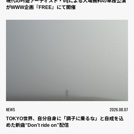
現代の吟遊アーティスト・vqによる入場無料の単独公演
がWWW企画『FREE』にて開催
NEWS
2026.08.07
TOKYO世界、自分自身に「調子に乗るな」と自戒を込
めた新曲“Don’t ride on”配信