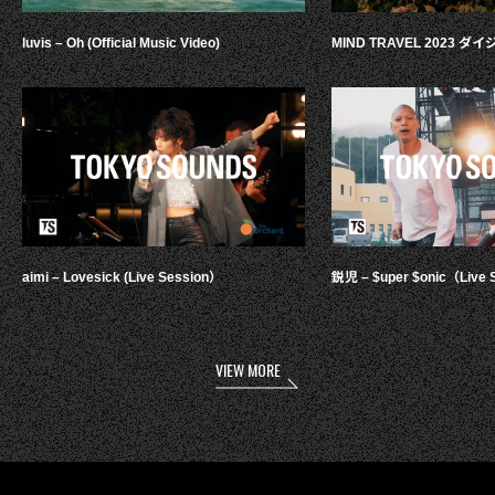
luvis – Oh (Official Music Video)
MIND TRAVEL 2023 
aimi – Lovesick (Live Session）
鋭児 – $uper $onic（Live 
VIEW MORE