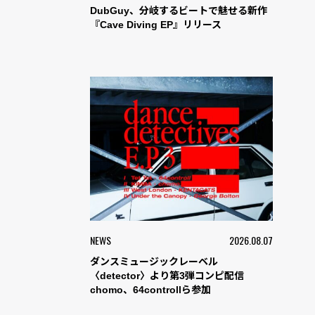
DubGuy、分岐するビートで魅せる新作
『Cave Diving EP』リリース
NEWS
2026.08.07
ダンスミュージックレーベル
〈detector〉より第3弾コンピ配信
chomo、64controllら参加