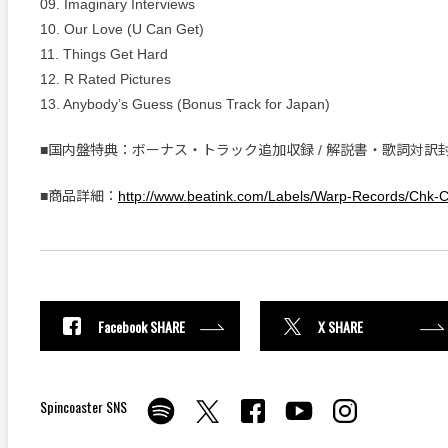
09. Imaginary Interviews
10. Our Love (U Can Get)
11. Things Get Hard
12. R Rated Pictures
13. Anybody’s Guess (Bonus Track for Japan)
■国内盤特典：ボーナス・トラック追加収録 / 解説書・歌詞対訳
■商品詳細：
http://www.beatink.com/Labels/Warp-Records/Chk
Facebook SHARE
X SHARE
Spincoaster SNS