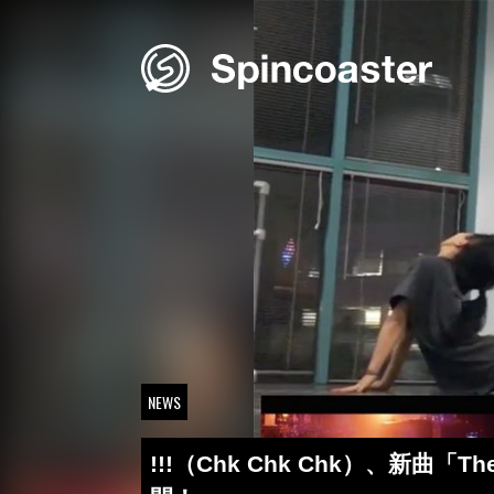
Skip
to
content
NEWS
!!!（Chk Chk Chk）、