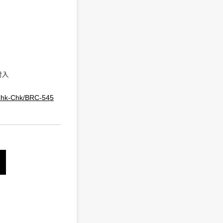
封入
-Chk-Chk/BRC-545