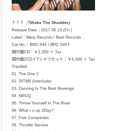
！！！ 『Shake The Shudder』
Release Date：2017.05.19 (Fri.)
Label：Warp Records / Beat Records
Cat.No.：BRC-545 / BRC-545T
国内盤CD：￥2,200 ＋ Tax
国内盤2CD＋Tシャツセット：￥5,500 ＋ Tax
Tracklist
01. The One 2
02. DITBR (Interlude)
03. Dancing Is The Best Revenge
04. NRGQ
05. Throw Yourself In The River
06. What r u up 2Day?
07. Five Companies
08. Throttle Service