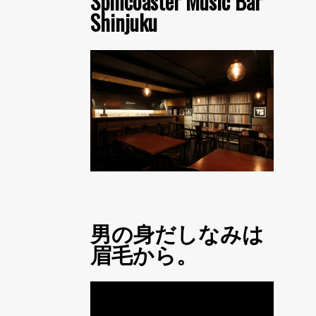
Spincoaster Music Bar
Shinjuku
男の身だしなみは
眉毛から。