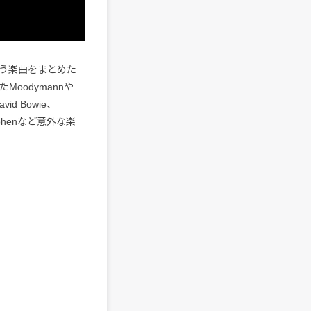
う楽曲をまとめた
Moodymannや
vid Bowie、
d Cohenなど意外な楽