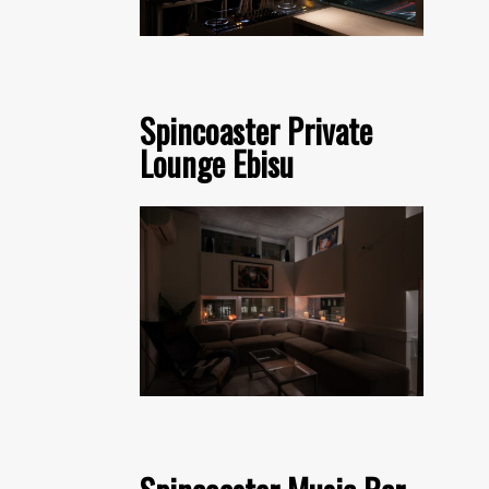
Spincoaster Private
Lounge Ebisu