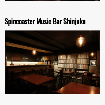
Spincoaster Music Bar Shinjuku