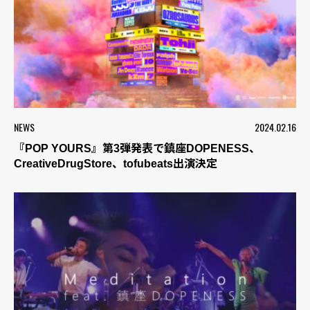
NEWS
2024.02.16
『POP YOURS』第3弾発表で鎮座DOPENESS、
CreativeDrugStore、tofubeats出演決定