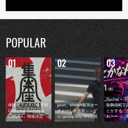
POPULAR
Rachel 
体験型フェス『集楽座
jjean、sheidAをフィー
歌舞伎町で
Collective Sounds &
チャーした最新シング
とかする『
Cultures』開催決定
ル“gossip boy”MV公開
れーーッ』