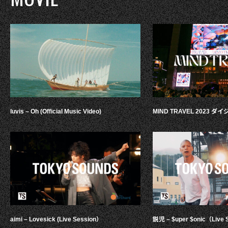
luvis – Oh (Official Music Video)
MIND TRAVEL 2023 
aimi – Lovesick (Live Session）
鋭児 – $uper $onic（Live 