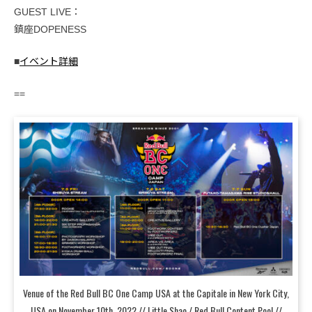
GUEST LIVE：
鎮座DOPENESS
■
イベント詳細
==
Venue of the Red Bull BC One Camp USA at the Capitale in New York City,
USA on November 10th, 2022 // Little Shao / Red Bull Content Pool //