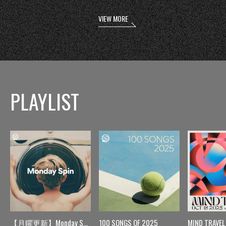
VIEW MORE
PLAYLIST
【月曜更新】Monday Spin
100 SONGS OF 2025
MIND TRAVEL