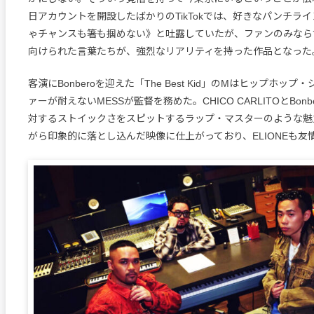
日アカウントを開設したばかりのTikTokでは、好きなパンチラ
ゃチャンスも箸も掴めない》と吐露していたが、ファンのみなら
向けられた言葉たちが、強烈なリアリティを持った作品となった
客演にBonberoを迎えた「The Best Kid」のMはヒップホッ
ァーが耐えないMESSが監督を務めた。CHICO CARLITOとBon
対するストイックさをスピットするラップ・マスターのような魅
がら印象的に落とし込んだ映像に仕上がっており、ELIONEも友