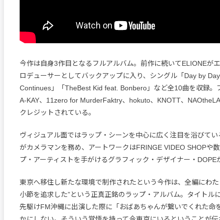
今作は自身3作目となるフルアルバム。前作に続いてELIONEが
ロデューサーとしてバックアップに入り、シングル「Day by Day」「
Continues」「TheBest Kid feat. Bonbero」など全10曲
A-KAY、11zero for MurderFaktry、hokuto、KNOTT、NAOthe
クレジットされている。
ヴィジュアル面ではラップ・シーンを中心に広く注目を浴びているUran
がカメラマンを務め、アートワークはFRINGE VIDEO SHOP
プ・アーティストを手がけるグラフィック・デザイナー・DOPE
東京へ移住し新たな環境で制作されたという今作は、全編にわたっ
小節を追求した”という正真正銘のラップ・アルバム。タイトル
先駆けFM沖縄に出演した際に「おばあちゃんが繋いでくれた命
かにしない。そういう覚悟を持って今東京にいるということが伝