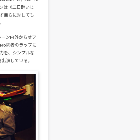
インは《二日酔いじ
ず自らに対しても
。
プ・シーン内外からオフ
bero両者のラップに
力を、シンプルな
情出演している。