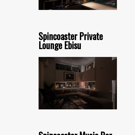
Spincoaster Private
Lounge Ebisu