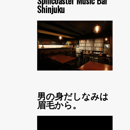
Spincoaster Music Bar
Shinjuku
男の身だしなみは
眉毛から。