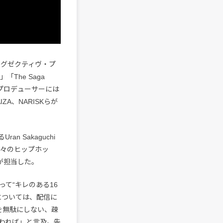
エグゼクティヴ・プ
The Saga
を収録。プロデューサーには
LAIZA、NARISKらが
 Sakaguchi
や数々のヒップホッ
が担当した。
て“キレのある16
については、配信に
を無駄にしない、疎
われば」と言及。先