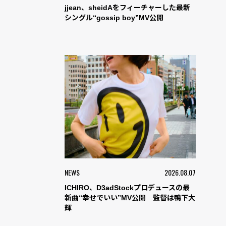
jjean、sheidAをフィーチャーした最新
シングル“gossip boy”MV公開
NEWS
2026.08.07
ICHIRO、D3adStockプロデュースの最
新曲“幸せでいい”MV公開 監督は鴨下大
輝