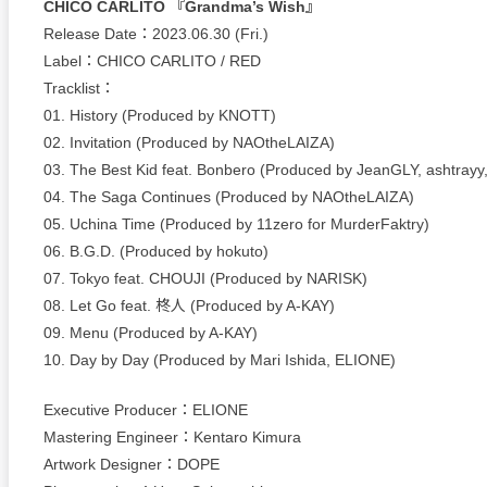
CHICO CARLITO 『Grandma’s Wish』
Release Date：2023.06.30 (Fri.)
Label：CHICO CARLITO / RED
Tracklist：
01. History (Produced by KNOTT)
02. Invitation (Produced by NAOtheLAIZA)
03. The Best Kid feat. Bonbero (Produced by JeanGLY, ashtray
04. The Saga Continues (Produced by NAOtheLAIZA)
05. Uchina Time (Produced by 11zero for MurderFaktry)
06. B.G.D. (Produced by hokuto)
07. Tokyo feat. CHOUJI (Produced by NARISK)
08. Let Go feat. 柊人 (Produced by A-KAY)
09. Menu (Produced by A-KAY)
10. Day by Day (Produced by Mari Ishida, ELIONE)
Executive Producer：ELIONE
Mastering Engineer：Kentaro Kimura
Artwork Designer：DOPE