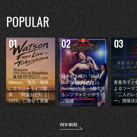
POPULAR
日本初上陸の『Red
Watson、地元・徳島
Bull Symphonic』に
青葉市子と
にてフリーライブ開
Awichが出演 4都市巡
よるツーマ
催 『阿波おどり
るシンフォニックライ
『二人のレ
2026』に併せて実施
ブ開催
ー』開催決
VIEW MORE