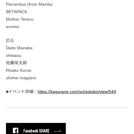
Percentius (from Manila)
BETAPACK
Mother Tereco
ermhoi
[DJ]
Daito Manabe
shiwasu
佐藤栄太郎
Risako Kuroe
shohei magaino
■イベント詳細：
https://kagurane.com/schedules/view/544
Facebook SHARE