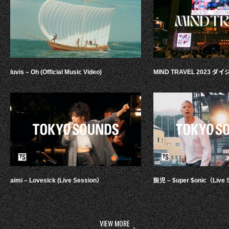
luvis – Oh (Official Music Video)
MIND TRAVEL 2023 
aimi – Lovesick (Live Session）
鋭児 – $uper $onic（Live 
VIEW MORE