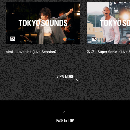
aimi – Lovesick (Live Session）
鋭児 – $uper $onic（Live 
VIEW MORE
PAGE to TOP