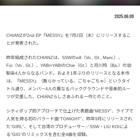
2025.06.09
CHIANZが2nd EP『MESSY』を7月2日（水）にリリースするこ
とが発表された。
昨年結成されたCHIANZは、SSWのeill（Vo., Gt., Mani.）、
Foi（Vo., Gt.）、YABI×YABIのChie（Gt.）と月川玲（Ba.）の幼
馴染4人からなるバンド。およそ1年ぶりのリリースとなる本作
は、『MESSY』（散らかっている、ごちゃごちゃ）というタイ
トル通り、メンバー4人の異なるバックグラウンドや音楽的ルー
ツが交差した、CHIANZらしさあふれる一作とのこと。
シティポップ的アプローチで仕上げた表題曲“MESSY”、ライブで
人気を誇る初のバラード曲“TONIGHT”、昨年9月にリリースされ
た“GIRL”、そして台湾のプロデューサー／SSW・LIU KOIによ
る“GIG”のリミックスを含む全4曲を収録。