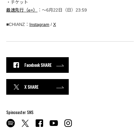
・チケット
最速先行（e+）
：～6月22日（日）23:59
■CHIANZ：
Instagram
/
X
Facebook SHARE
X SHARE
Spincoaster SNS