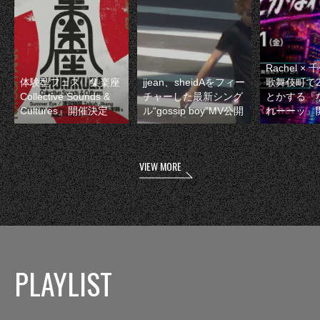
Rachel 
体験型フェス『集楽座
jjean、sheidAをフィー
歌舞伎町で
Collective Sounds &
チャーした最新シング
とかする『
Cultures』開催決定
ル“gossip boy”MV公開
れーーッ』
VIEW MORE
PLAYLIST