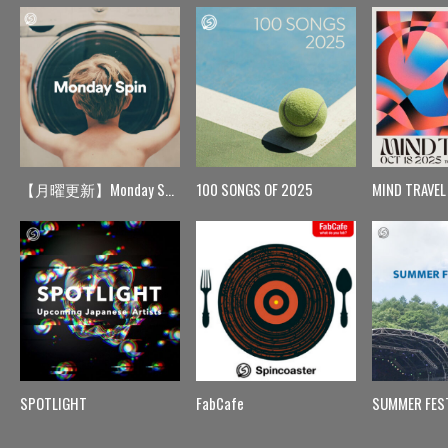
【月曜更新】Monday Spin
100 SONGS OF 2025
MIND TRAVEL
SPOTLIGHT
FabCafe
SUMMER FES