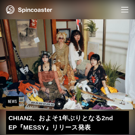
Skip
to
content
NEWS
CHIANZ、およそ1年ぶりとなる2nd
EP『MESSY』リリース発表