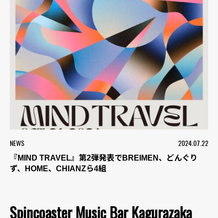
NEWS
2024.07.22
『MIND TRAVEL』第2弾発表でBREIMEN、どんぐり
ず、HOME、CHIANZら4組
Spincoaster Music Bar Kagurazaka