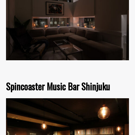
Spincoaster Music Bar Shinjuku