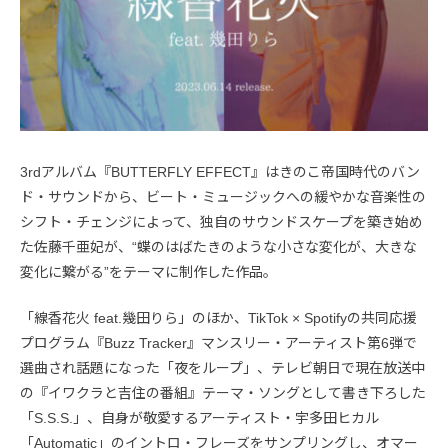
3rdアルバム『BUTTERFLY EFFECT』はきのこ帝国時代のバン
ド・サウンドから、ビート・ミュージックへの緩やかな音楽性の
シフト・チェンジによって、独自のサウンドスケープを築き始め
た佐藤千亜妃が、“蝶のはばたきのような小さな変化が、大きな
変化に繋がる”をテーマに制作した作品。
「線香花火 feat.幾田りら」のほか、TikTok × Spotifyの共同応援
プログラム『Buzz Tracker』マンスリー・アーティスト第6弾で
選曲され話題になった「夜をループ」、テレビ朝日で現在放送中
の『イワクラと吉住の番組』テーマ・ソングとして書き下ろした
「S.S.S.」、自身が敬愛するアーティスト・宇多田ヒカル
「Automatic」のイントロ・フレーズをサンプリングし、オマー