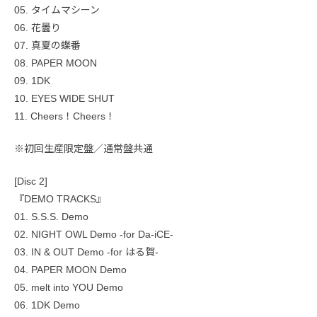
05. タイムマシーン
06. 花曇り
07. 真夏の蝶番
08. PAPER MOON
09. 1DK
10. EYES WIDE SHUT
11. Cheers！Cheers！
※初回生産限定盤／通常盤共通
[Disc 2]
『DEMO TRACKS』
01. S.S.S. Demo
02. NIGHT OWL Demo -for Da-iCE-
03. IN & OUT Demo -for はる賀-
04. PAPER MOON Demo
05. melt into YOU Demo
06. 1DK Demo