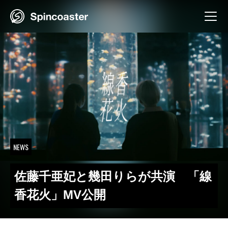
Skip
to
content
NEWS
佐藤千亜妃と幾田りらが共演 「線
香花火」MV公開