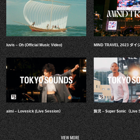
luvis – Oh (Official Music Video)
MIND TRAVEL 2023 
aimi – Lovesick (Live Session）
鋭児 – $uper $onic（Live 
VIEW MORE