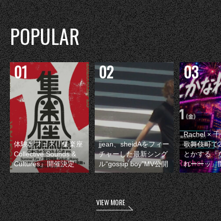
POPULAR
Rachel 
体験型フェス『集楽座
jjean、sheidAをフィー
歌舞伎町で
Collective Sounds &
チャーした最新シング
とかする『
Cultures』開催決定
ル“gossip boy”MV公開
れーーッ』
VIEW MORE