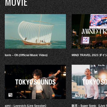
MOVIE
luvis – Oh (Official Music Video)
MIND TRAVEL 2023 
aimi – Lovesick (Live Session）
鋭児 – $uper $onic（Live 