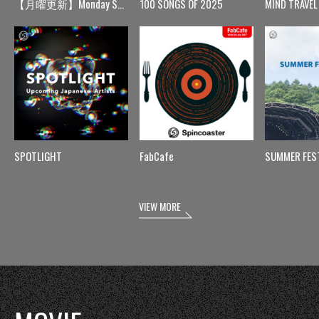
【月曜更新】Monday Spin
100 SONGS OF 2025
MIND TRAVEL
SPOTLIGHT
FabCafe
SUMMER FES
VIEW MORE