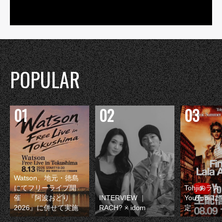
POPULAR
Watson、地元・徳島
にてフリーライブ開
Tohjiのラ
催 『阿波おどり
INTERVIEW ｜
YouTube
2026』に併せて実施
RACH? × idom
定