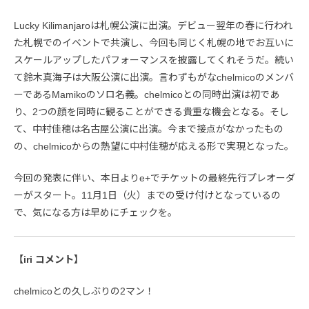
Lucky Kilimanjaroは札幌公演に出演。デビュー翌年の春に行われ
た札幌でのイベントで共演し、今回も同じく札幌の地でお互いに
スケールアップしたパフォーマンスを披露してくれそうだ。続い
て鈴木真海子は大阪公演に出演。言わずもがなchelmicoのメンバ
ーであるMamikoのソロ名義。chelmicoとの同時出演は初であ
り、2つの顔を同時に観ることができる貴重な機会となる。そし
て、中村佳穂は名古屋公演に出演。今まで接点がなかったもの
の、chelmicoからの熱望に中村佳穂が応える形で実現となった。
今回の発表に伴い、本日よりe+でチケットの最終先行プレオーダ
ーがスタート。11月1日（火）までの受け付けとなっているの
で、気になる方は早めにチェックを。
【iri コメント】
chelmicoとの久しぶりの2マン！