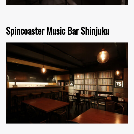
Spincoaster Music Bar Shinjuku