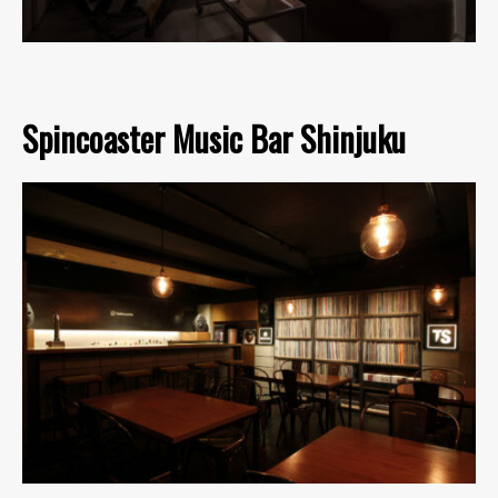
Spincoaster Music Bar Shinjuku