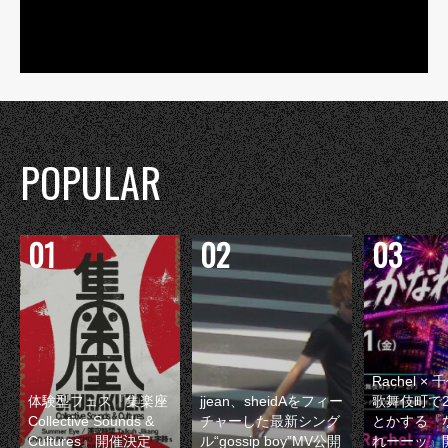
POPULAR
Rachel 
体験型フェス『集楽座
jjean、sheidAをフィー
歌舞伎町で
Collective Sounds &
チャーした最新シング
とかする『
Cultures』開催決定
ル“gossip boy”MV公開
れーーッ』