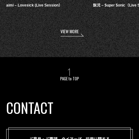
aimi – Lovesick (Live Session）
鋭児 – $uper $onic（Live 
VIEW MORE
PAGE to TOP
CONTACT