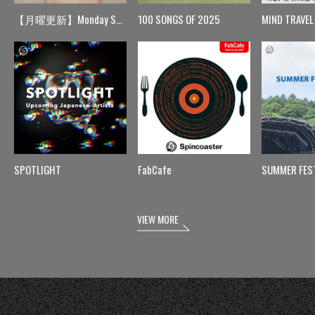
【月曜更新】Monday Spin
100 SONGS OF 2025
MIND TRAVEL
SPOTLIGHT
FabCafe
SUMMER FES
VIEW MORE