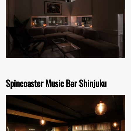
Spincoaster Music Bar Shinjuku