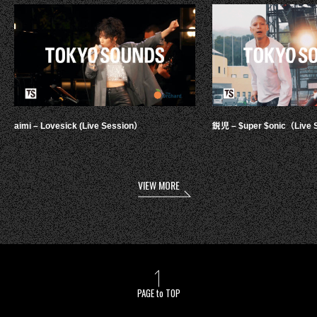
aimi – Lovesick (Live Session）
鋭児 – $uper $onic（Live 
VIEW MORE
PAGE to TOP