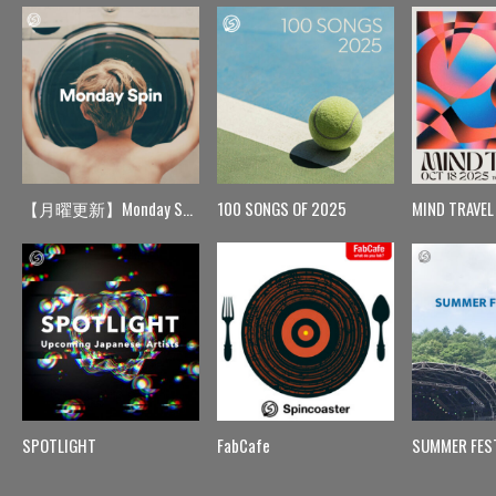
【月曜更新】Monday Spin
100 SONGS OF 2025
MIND TRAVEL
SPOTLIGHT
FabCafe
SUMMER FES