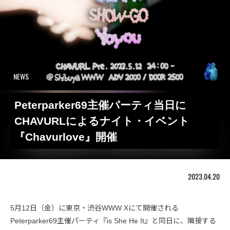
NEWS
Peterparker69主催パーティ当日に
CHAVURLによるナイト・イベント
『Chavurlove』開催
2023.04.20
5月12日（金）に東京・渋谷WWW Xにて開催される
Peterparker69主催パーティ『is She He It』と同日に、隣接する