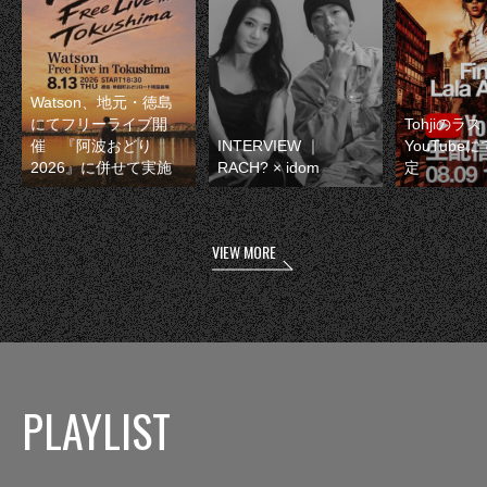
Watson、地元・徳島
にてフリーライブ開
Tohjiのラ
催 『阿波おどり
INTERVIEW ｜
YouTube
2026』に併せて実施
RACH? × idom
定
VIEW MORE
PLAYLIST