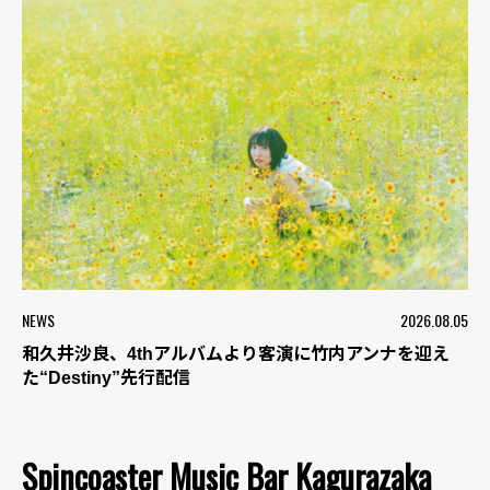
NEWS
2026.08.05
和久井沙良、4thアルバムより客演に竹内アンナを迎え
た“Destiny”先行配信
Spincoaster Music Bar Kagurazaka