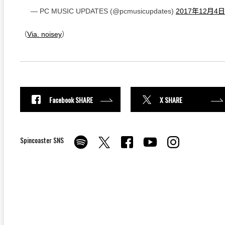
— PC MUSIC UPDATES (@pcmusicupdates)
2017年12月4日
（
Via. noisey
）
Facebook SHARE
X SHARE
Spincoaster SNS