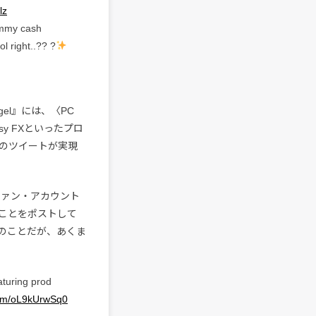
lz
mmy cash
l right..?? ?
gel』には、〈PC
、Easy FXといったプロ
のツイートが実現
式ファン・アカウント
ことをポストして
のことだが、あくま
aturing prod
.com/oL9kUrwSq0