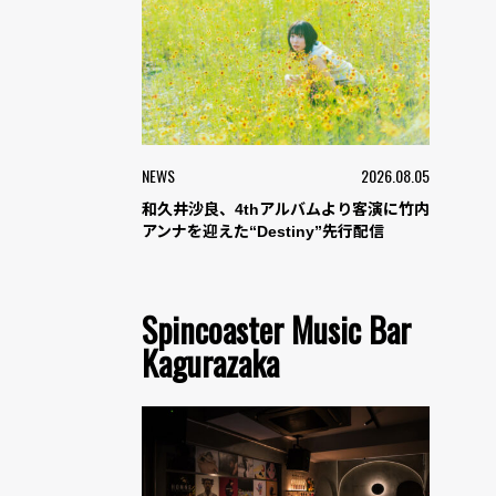
NEWS
2026.08.05
和久井沙良、4thアルバムより客演に竹内
アンナを迎えた“Destiny”先行配信
Spincoaster Music Bar
Kagurazaka