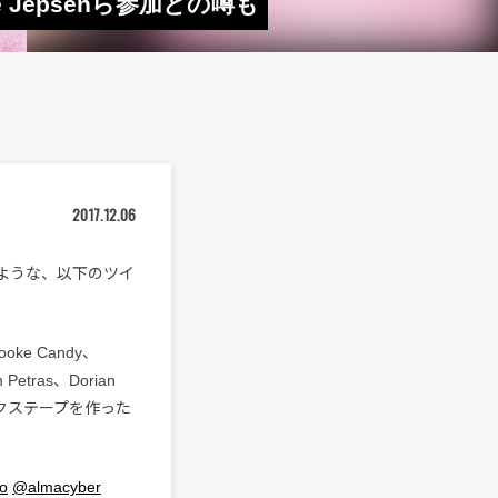
e Jepsenら参加との噂も
2017.12.06
るような、以下のツイ
ooke Candy、
m Petras、Dorian
なミックステープを作った
o
@almacyber