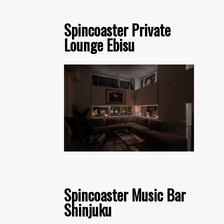
Spincoaster Private
Lounge Ebisu
Spincoaster Music Bar
Shinjuku