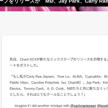
ープをリリースか MØ、Jay Park、Carly Ra
先日、Charli XCXが新たなミックステープのリリースを示唆す
ートをポストした。
「もし私がCarly Rae Jepsen、Tove Lo、ALMA、CupcakKe、Br
Pabllo Vittar、Caroline Polachek（ex. Chairlift）、Jay Park、Ki
Electra、Tommy Cash、A. G. Cook、MØたちと共に新た
としたら、それはとてもクールなことでしょう？」
imagine if i did another mixtape with
@carlyraejepsen
@tovel