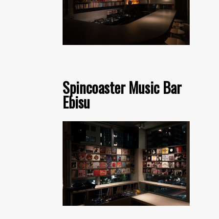
Spincoaster Music Bar
Ebisu