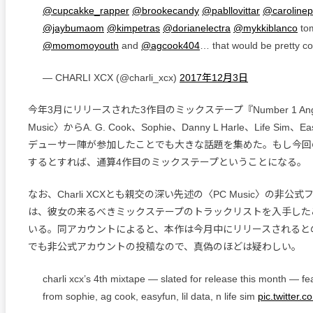
@cupcakke_rapper
@brookecandy
@pabllovittar
@carolinep
@jaybumaom
@kimpetras
@dorianelectra
@mykkiblanco
to
@momomoyouth
and
@agcook404
… that would be pretty coo
— CHARLI XCX (@charli_xcx)
2017年12月3日
今年3月にリリースされた3作目のミックステープ『Number 1 An
Music〉からA. G. Cook、Sophie、Danny L Harle、Life Sim
デューサー陣が参加したことでも大きな話題を集めた。もし今回
するとすれば、通算4作目のミックステープということになる。
なお、Charli XCXとも親交の深い先述の〈PC Music〉の非公
は、彼女の来るべきミックステープのトラックリストを入手した
いる。同アカウントによると、本作は今月中にリリースされると
でも非公式アカウントの投稿なので、真偽のほどは疑わしい。
charli xcx’s 4th mixtape — slated for release this month — fe
from sophie, ag cook, easyfun, lil data, n life sim
pic.twitter