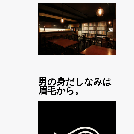
男の身だしなみは
眉毛から。