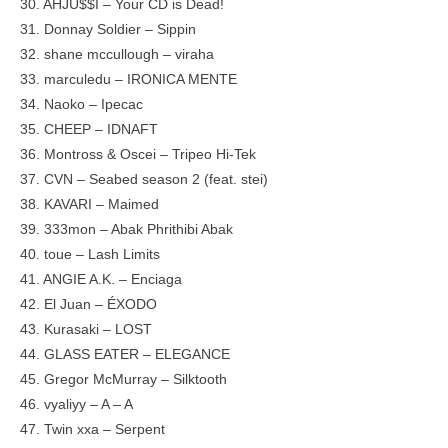
30. AHJU$$I – Your CD is Dead!
31. Donnay Soldier – Sippin
32. shane mccullough – viraha
33. marculedu – IRONICA MENTE
34. Naoko – Ipecac
35. CHEEP – IDNAFT
36. Montross & Oscei – Tripeo Hi-Tek
37. CVN – Seabed season 2 (feat. stei)
38. KAVARI – Maimed
39. 333mon – Abak Phrithibi Abak
40. toue – Lash Limits
41. ANGIE A.K. – Enciaga
42. El Juan – ÉXODO
43. Kurasaki – LOST
44. GLASS EATER – ELEGANCE
45. Gregor McMurray – Silktooth
46. vyaliyy – A – A
47. Twin xxa – Serpent