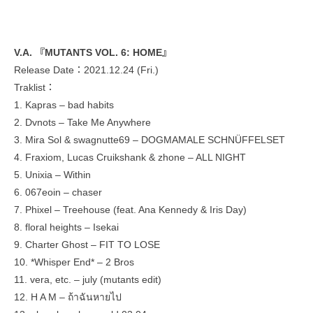
V.A. 『MUTANTS VOL. 6: HOME』
Release Date：2021.12.24 (Fri.)
Traklist：
1. Kapras – bad habits
2. Dvnots – Take Me Anywhere
3. Mira Sol & swagnutte69 – DOGMAMALE SCHNÜFFELSET
4. Fraxiom, Lucas Cruikshank & zhone – ALL NIGHT
5. Unixia – Within
6. 067eoin – chaser
7. Phixel – Treehouse (feat. Ana Kennedy & Iris Day)
8. floral heights – Isekai
9. Charter Ghost – FIT TO LOSE
10. *Whisper End* – 2 Bros
11. vera, etc. – july (mutants edit)
12. H A M – ถ้าฉันหายไป