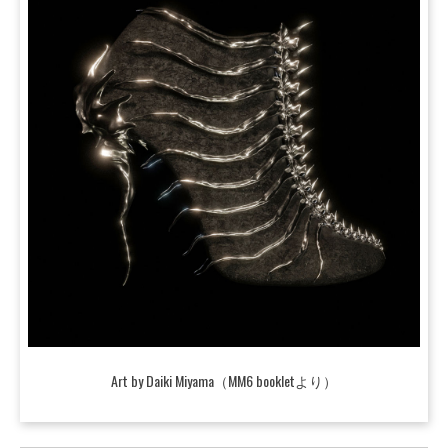
Art by Daiki Miyama（MM6 bookletより）