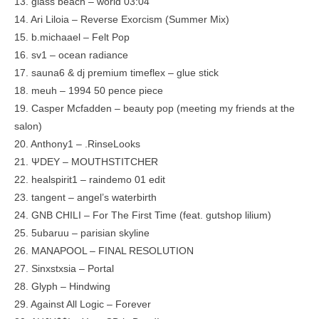
13. glass beach – world 03:04
14. Ari Liloia – Reverse Exorcism (Summer Mix)
15. b.michaael – Felt Pop
16. sv1 – ocean radiance
17. sauna6 & dj premium timeflex – glue stick
18. meuh – 1994 50 pence piece
19. Casper Mcfadden – beauty pop (meeting my friends at the
salon)
20. Anthony1 – .RinseLooks
21. ΨDEY – MOUTHSTITCHER
22. healspirit1 – raindemo 01 edit
23. tangent – angel’s waterbirth
24. GNB CHILI – For The First Time (feat. gutshop lilium)
25. 5ubaruu – parisian skyline
26. MANAPOOL – FINAL RESOLUTION
27. Sinxstxsia – Portal
28. Glyph – Hindwing
29. Against All Logic – Forever