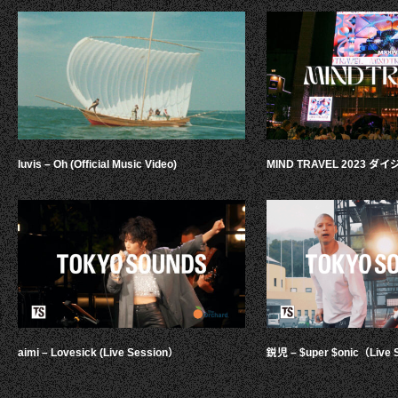
luvis – Oh (Official Music Video)
MIND TRAVEL 2023 
aimi – Lovesick (Live Session）
鋭児 – $uper $onic（Live 