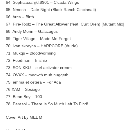
64. Sophiaaaahjkl;8901 – Cicada Wings
65. Nmesh – Date Night (Black Ranch Cincinnati)
66. Arca – Birth
67. Fire-Toolz – The Great Allower (feat. Curt Oren) [Mutant Mix]
68. Andy Morin – Galacugus
69. Tiger Village – Made Me Forget
70. ivan skoryna – HARPCORE (étude)
71. Mukqs – Bloodworming
72. Foodman – Inishie
73. SONIKKU – curl activator cream
74. OVXX – meowth muh nuggeth
75. emma et cetera – For Ada
76.XAM – Sosiego
77. Bean Boy – 100
78. Parasol – There Is So Much Left To Find!
Cover Art by MEL M