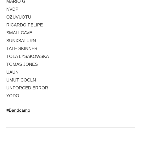
MARIO G
NVDP
OZUVUOTU
RICARDO FELIPE
SMALLCAVE
SUNXSATURN
TATE SKINNER
TOLA ŁYSAKOWSKA
TOMÁS JONES
UAUN
UMUT COCLN
UNFORCED ERROR
YODO
■
Bandcamo