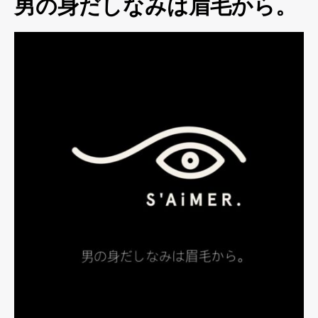
男の身だしなみは眉毛から。