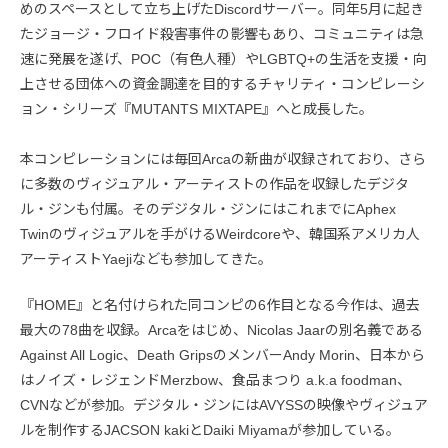
めのスペースとして立ち上げたDiscordサーバー。同年5月に起き
たジョージ・フロイド殺害事件の影響もあり、コミュニティは急
速に発展を遂げ、POC（有色人種）やLGBTQ+の生活を支援・向
上させる団体への資金調達を目的するチャリティ・コンピレーシ
ョン・シリーズ『MUTANTS MIXTAPE』へと成長した。
本コンピレーションには毎回Arcaの新曲が収録されており、さら
に多数のヴィジュアル・アーティストの作品を収録したデジタ
ル・ジンも付属。そのデジタル・ジンにはこれまでにAphex
Twinのヴィジュアルを手がけるWeirdcoreや、韓国系アメリカ人
アーティストYaejiなども参加してきた。
『HOME』と名付けられた同コンピの6作目となる今作は、過去
最大の78曲を収録。Arcaをはじめ、Nicolas Jaarの別名義である
Against All Logic、Death GripsのメンバーAndy Morin、日本から
はノイズ・レジェンドMerzbow、食品まつり a.k.a foodman、
CVNなどが参加。デジタル・ジンにはAVYSSの映像やヴィジュア
ルを制作するJACSON kakiとDaiki Miyamaが参加している。