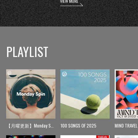
VIEW MORE
PLAYLIST
【月曜更新】Monday Spin
100 SONGS OF 2025
MIND TRAVEL