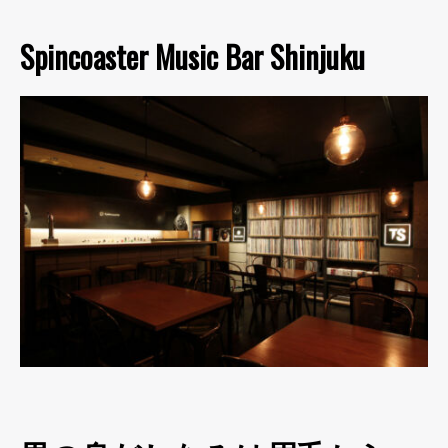
Spincoaster Music Bar Shinjuku