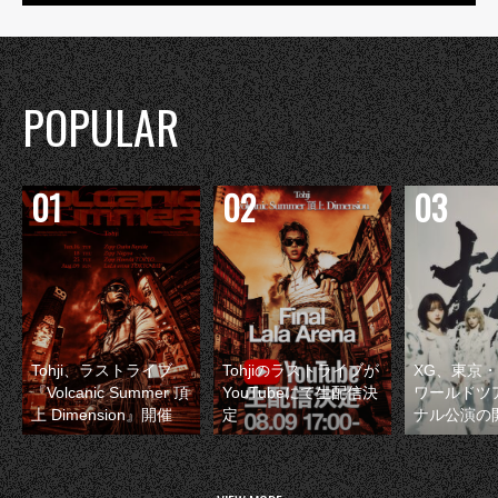
POPULAR
Tohji、ラストライブ
Tohjiのラストライブが
XG、東京
『Volcanic Summer 頂
YouTubeにて生配信決
ワールドツ
上 Dimension』開催
定
ナル公演の