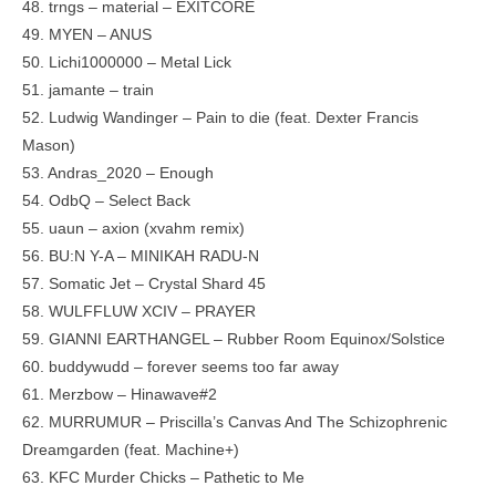
48. trngs – material – EXITCORE
49. MYEN – ANUS
50. Lichi1000000 – Metal Lick
51. jamante – train
52. Ludwig Wandinger – Pain to die (feat. Dexter Francis
Mason)
53. Andras_2020 – Enough
54. OdbQ – Select Back
55. uaun – axion (xvahm remix)
56. BU:N Y-A – MINIKAH RADU-N
57. Somatic Jet – Crystal Shard 45
58. WULFFLUW XCIV – PRAYER
59. GIANNI EARTHANGEL – Rubber Room Equinox/Solstice
60. buddywudd – forever seems too far away
61. Merzbow – Hinawave#2
62. MURRUMUR – Priscilla’s Canvas And The Schizophrenic
Dreamgarden (feat. Machine+)
63. KFC Murder Chicks – Pathetic to Me