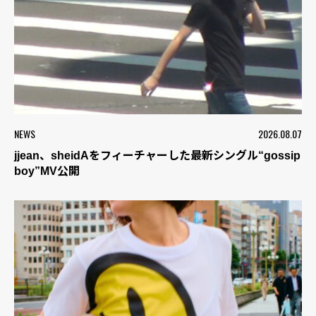
NEWS
2026.08.07
jjean、sheidAをフィーチャーした最新シングル“gossip
boy”MV公開