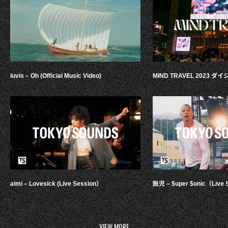
luvis – Oh (Official Music Video)
MIND TRAVEL 2023 
aimi – Lovesick (Live Session）
鋭児 – $uper $onic（Live 
VIEW MORE