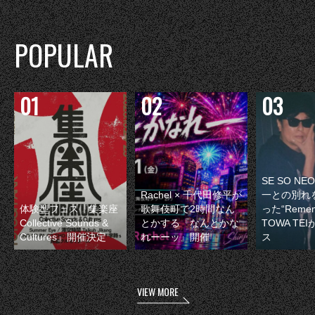
POPULAR
SE SO N
Rachel × 千代田修平が
一との別れ
体験型フェス『集楽座
歌舞伎町で2時間なん
った“Remem
Collective Sounds &
とかする『なんとかな
TOWA TE
Cultures』開催決定
れーーッ』開催
ス
VIEW MORE