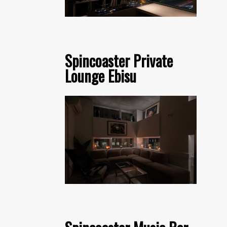
Spincoaster Private
Lounge Ebisu