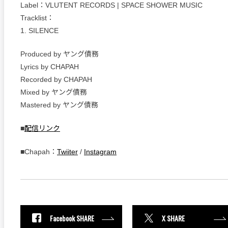
Label：VLUTENT RECORDS | SPACE SHOWER MUSIC
Tracklist：
1. SILENCE
Produced by ヤング債務
Lyrics by CHAPAH
Recorded by CHAPAH
Mixed by ヤング債務
Mastered by ヤング債務
■
配信リンク
■Chapah：
Twiiter
/
Instagram
Facebook SHARE
X SHARE