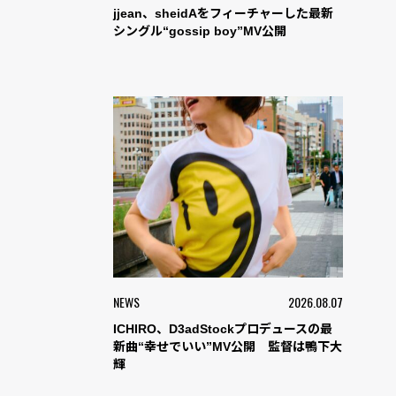
jjean、sheidAをフィーチャーした最新
シングル“gossip boy”MV公開
NEWS
2026.08.07
ICHIRO、D3adStockプロデュースの最
新曲“幸せでいい”MV公開 監督は鴨下大
輝