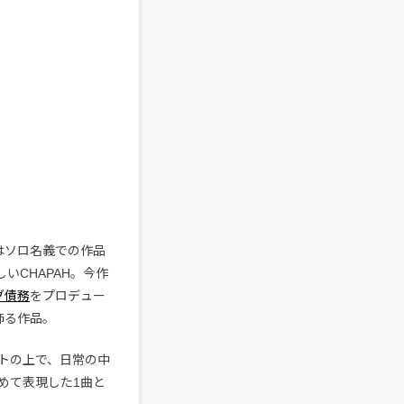
降はソロ名義での作品
いCHAPAH。今作
グ債務
をプロデュー
飾る作品。
トの上で、日常の中
めて表現した1曲と