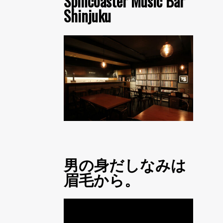
Spincoaster Music Bar
Shinjuku
男の身だしなみは
眉毛から。