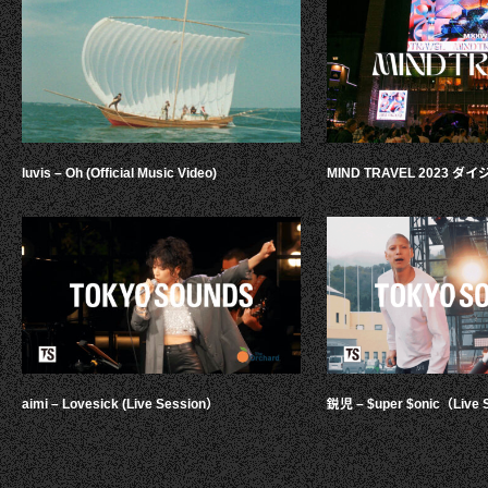
luvis – Oh (Official Music Video)
MIND TRAVEL 2023 
aimi – Lovesick (Live Session）
鋭児 – $uper $onic（Live 