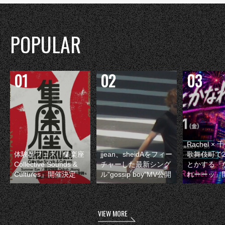
POPULAR
Rachel 
体験型フェス『集楽座
jjean、sheidAをフィー
歌舞伎町で
Collective Sounds &
チャーした最新シング
とかする『
Cultures』開催決定
ル“gossip boy”MV公開
れーーッ』
VIEW MORE