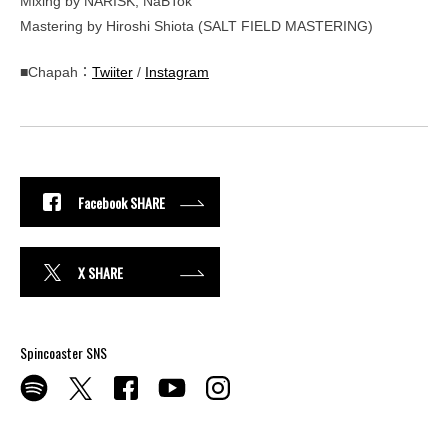
Mixing by NARISK, NaBTok
Mastering by Hiroshi Shiota (SALT FIELD MASTERING)
■Chapah：
Twiiter
/
Instagram
Facebook SHARE
X SHARE
Spincoaster SNS