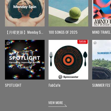
【月曜更新】Monday Spin
100 SONGS OF 2025
MIND TRAVEL
SPOTLIGHT
FabCafe
SUMMER FES
VIEW MORE