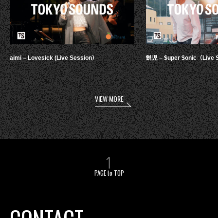
aimi – Lovesick (Live Session）
鋭児 – $uper $onic（Live 
VIEW MORE
PAGE to TOP