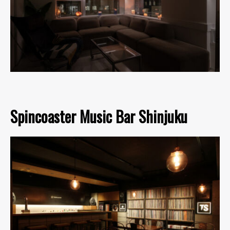
Spincoaster Music Bar Shinjuku