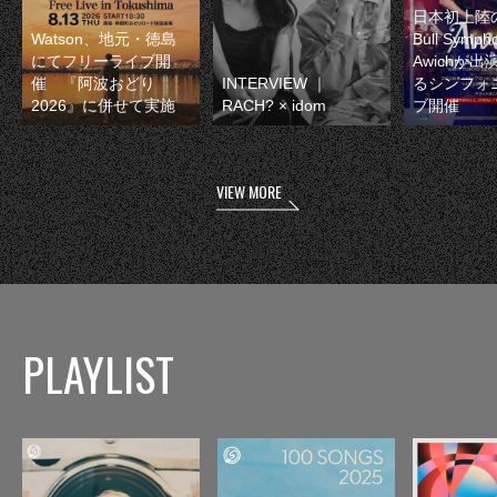
日本初上陸の
Watson、地元・徳島
Bull Symp
にてフリーライブ開
Awichが
催 『阿波おどり
INTERVIEW ｜
るシンフォ
2026』に併せて実施
RACH? × idom
ブ開催
VIEW MORE
PLAYLIST