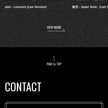
aimi – Lovesick (Live Session）
鋭児 – $uper $onic（Live 
VIEW MORE
PAGE to TOP
CONTACT