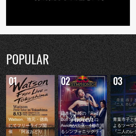
POPULAR
日本初上陸の『Red
Watson、地元・徳島
Bull Symphonic』に
青葉市子と
にてフリーライブ開
Awichが出演 4都市巡
よるツーマ
催 『阿波おどり
るシンフォニックライ
『二人のレ