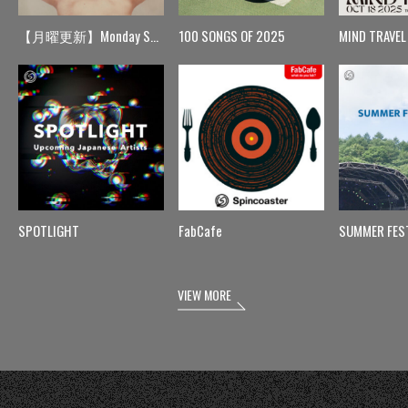
【月曜更新】Monday Spin
100 SONGS OF 2025
MIND TRAVEL
SPOTLIGHT
FabCafe
SUMMER FES
VIEW MORE