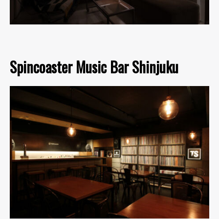
Spincoaster Music Bar Shinjuku