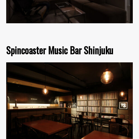
Spincoaster Music Bar Shinjuku