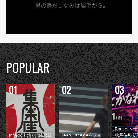
POPULAR
Rachel 
体験型フェス『集楽座
jjean、sheidAをフィー
歌舞伎町で