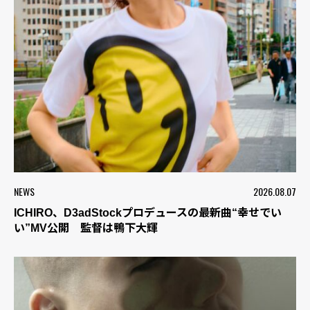
NEWS
2026.08.07
ICHIRO、D3adStockプロデュースの最新曲“幸せでい
い”MV公開 監督は鴨下大輝