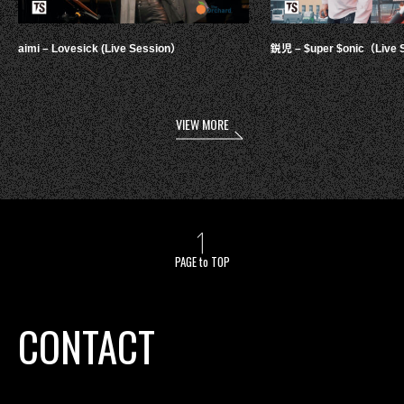
aimi – Lovesick (Live Session）
鋭児 – $uper $onic（Live 
VIEW MORE
PAGE to TOP
CONTACT