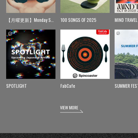
【月曜更新】Monday Spin
100 SONGS OF 2025
MIND TRAVEL
SPOTLIGHT
FabCafe
SUMMER FES
VIEW MORE