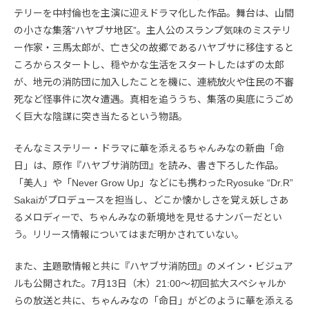
テリーを中村倫也を主演に迎えドラマ化した作品。舞台は、山間
の小さな集落“ハヤブサ地区”。主人公のスランプ気味のミステリ
ー作家・三馬太郎が、亡き父の故郷であるハヤブサに移住すると
ころからスタートし、穏やかな生活をスタートしたはずの太郎
が、地元の消防団に加入したことを機に、連続放火や住民の不審
死など怪事件に次々遭遇。真相を追ううち、集落の奥底にうごめ
く巨大な陰謀に突き当たるという物語。
そんなミステリー・ドラマに華を添えるちゃんみなの新曲「命
日」は、原作『ハヤブサ消防団』を読み、書き下ろした作品。
「美人」や「Never Grow Up」などにも携わったRyosuke “Dr.R”
Sakaiがプロデュースを担当し、どこか懐かしさを覚え妖しさあ
るメロディーで、ちゃんみなの新境地を見せるナンバーだとい
う。リリース情報についてはまだ明かされていない。
また、主題歌情報と共に『ハヤブサ消防団』のメイン・ビジュア
ルも公開された。7月13日（木）21:00〜初回拡大スペシャルか
らの放送と共に、ちゃんみなの「命日」がどのように華を添える