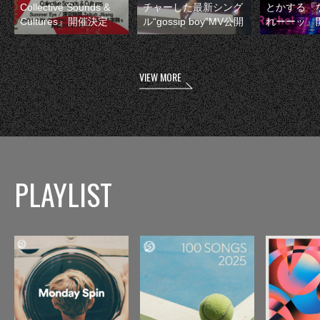
Collective Sounds &
チャーした最新シング
とかする『
Cultures』開催決定
ル“gossip boy”MV公開
れーーッ』
VIEW MORE
PLAYLIST