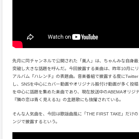
先月に同チャンネルで公開された「美人」は、ちゃんみな自身最速
突破し大きな話題を呼んだ。今回披露する楽曲は、昨年10月にリリ
アルバム『ハレンチ』の表題曲。音楽番組で披露する度にTwitte
し、SNSを中心にカバー動画やオリジナル振付け動画が多く投
を中心に話題を集めた楽曲であり、現在放送中のABEMAオリジ
『隣の恋は青く見える3』の主題歌にも抜擢されている。
そんな人気曲を、今回は歌謡曲風に「THE FIRST TAKE」だ
ンジで披露するという。