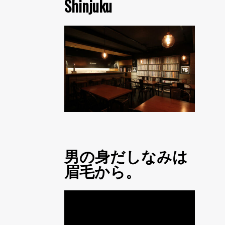
Shinjuku
男の身だしなみは
眉毛から。