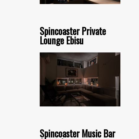
Spincoaster Private
Lounge Ebisu
Spincoaster Music Bar