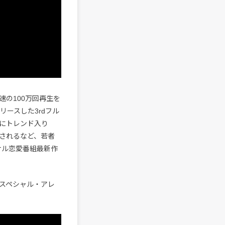
の100万回再生を
ースした3rdフル
rにトレンド入り
稿されるなど、若者
ナル恋愛番組最新作
けのスペシャル・アレ