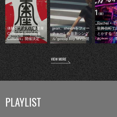
Rachel 
体験型フェス『集楽座
jjean、sheidAをフィー
歌舞伎町で
Collective Sounds &
チャーした最新シング
とかする『
Cultures』開催決定
ル“gossip boy”MV公開
れーーッ』
VIEW MORE
PLAYLIST