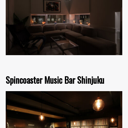
Spincoaster Music Bar Shinjuku