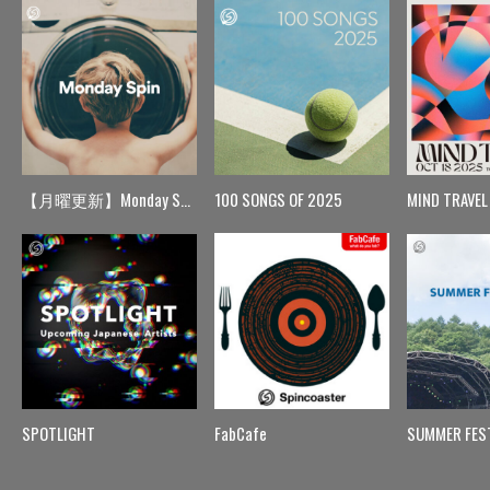
【月曜更新】Monday Spin
100 SONGS OF 2025
MIND TRAVEL
SPOTLIGHT
FabCafe
SUMMER FES