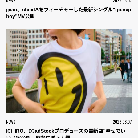
NEWS
2026.08.07
jjean、sheidAをフィーチャーした最新シングル“gossip
boy”MV公開
NEWS
2026.08.07
ICHIRO、D3adStockプロデュースの最新曲“幸せでい
い”MV公開 監督は鴨下大輝