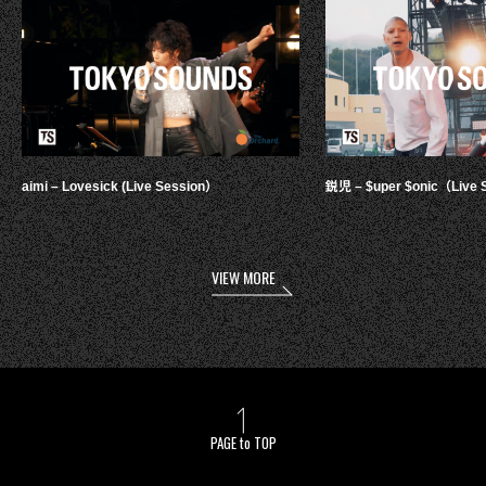
aimi – Lovesick (Live Session）
鋭児 – $uper $onic（Live 
VIEW MORE
PAGE to TOP