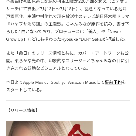
本楽曲は初回見逃し配信の再生回数が220万回を超え（ビデオリ
サーチにて算出／7月13日～7月18日）、話題となっている池井
戸潤原作、主演中村倫也で現在放送中のテレビ朝日系木曜ドラマ
『ハヤブサ消防団』の主題歌。ちゃんみなが原作を読み、書き下
ろした1曲となっており、プロデュースは「美人」や「Never
Grow Up」などにも携わったRyosuke “Dr.R” Sakaiが担当した。
また「命日」のリリース情報と共に、カバー・アートワークも公
開。柔らかな光の中、印象的なコサージュとちゃんみなの目に引
き込まれる妖艶なビジュアルとなっている。
本日よりApple Music、Spotify、Amazon Musicにて
事前予約
も
スタートしている。
【リリース情報】