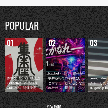
POPULAR
Rachel × 千代田修平が
体験型フェス『集楽座
歌舞伎町で2時間なん
jjean、sh
Collective Sounds &
とかする『なんとかな
チャーした
Cultures』開催決定
れーーッ』開催
ル“gossip 
VIEW MORE