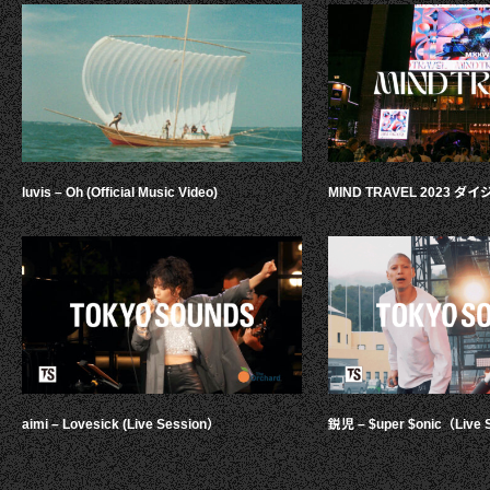
luvis – Oh (Official Music Video)
MIND TRAVEL 2023 
aimi – Lovesick (Live Session）
鋭児 – $uper $onic（Live 