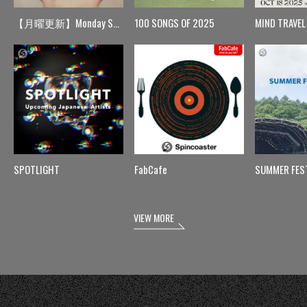
【月曜更新】Monday Spin
100 SONGS OF 2025
MIND TRAVEL
SPOTLIGHT
FabCafe
SUMMER FES
VIEW MORE