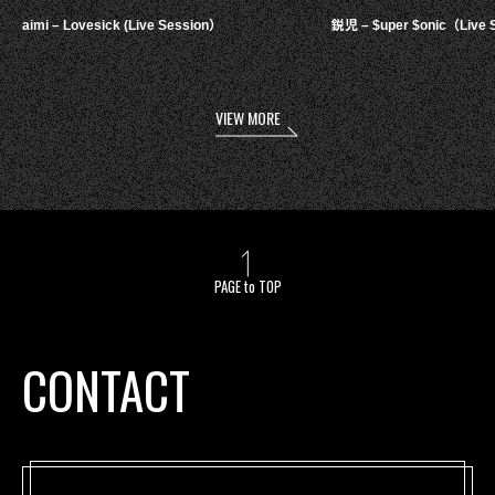
aimi – Lovesick (Live Session）
鋭児 – $uper $onic（Live 
VIEW MORE
PAGE to TOP
CONTACT