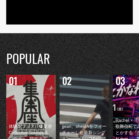
POPULAR
Rachel 
体験型フェス『集楽座
jjean、sheidAをフィー
歌舞伎町で
Collective Sounds &
チャーした最新シング
とかする『
Cultures』開催決定
ル“gossip boy”MV公開
れーーッ』