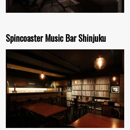
Spincoaster Music Bar Shinjuku