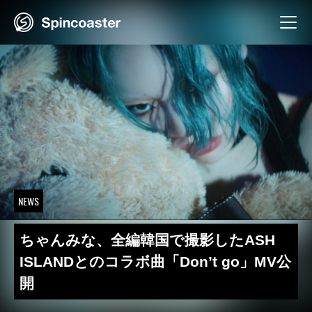
Skip
to
content
NEWS
ちゃんみな、全編韓国で撮影したASH
ISLANDとのコラボ曲「Don’t go」MV公
開