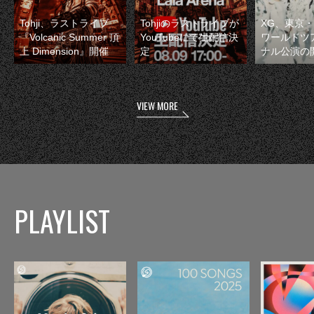
Tohji、ラストライブ
Tohjiのラストライブが
XG、東京
『Volcanic Summer 頂
YouTubeにて生配信決
ワールドツ
上 Dimension』開催
定
ナル公演の
VIEW MORE
PLAYLIST