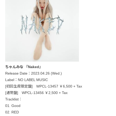
ちゃんみな 『Naked』
Release Date：2023.04.26 (Wed.)
Label：NO LABEL MUSIC
[初回生産限定盤] WPCL-13457 ￥6,500 + Tax
[通常盤] WPCL-13456 ￥2,500 + Tax
Tracklist：
01. Good
02. RED