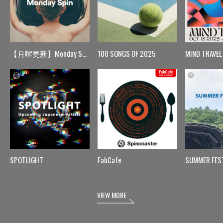
【月曜更新】Monday Spin
100 SONGS OF 2025
MIND TRAVEL
SPOTLIGHT
FabCafe
SUMMER FES
VIEW MORE