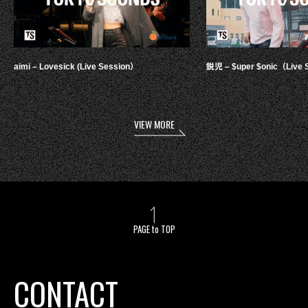
aimi – Lovesick (Live Session）
鋭児 – $uper $onic（Live 
VIEW MORE
PAGE to TOP
CONTACT