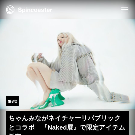
Skip
to
content
NEWS
ちゃんみながネイチャーリパブリック
とコラボ 『Naked展』で限定アイテム