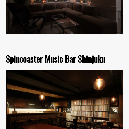
Spincoaster Music Bar Shinjuku