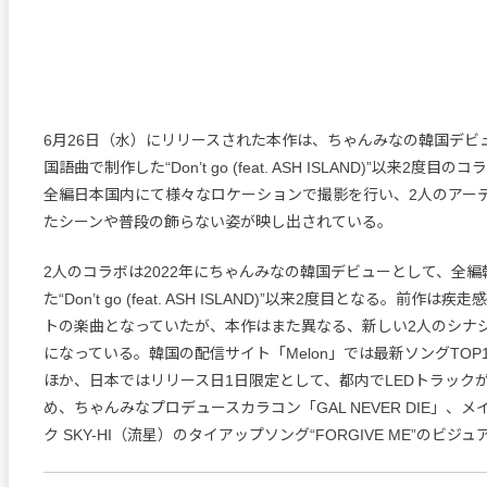
6月26日（水）にリリースされた本作は、ちゃんみなの韓国デビ
国語曲で制作した“Don’t go (feat. ASH ISLAND)”以来2度
全編日本国内にて様々なロケーションで撮影を行い、2人のアー
たシーンや普段の飾らない姿が映し出されている。
2人のコラボは2022年にちゃんみなの韓国デビューとして、全
た“Don’t go (feat. ASH ISLAND)”以来2度目となる。前作は疾
トの楽曲となっていたが、本作はまた異なる、新しい2人のシナ
になっている。韓国の配信サイト「Melon」では最新ソングTO
ほか、日本ではリリース日1日限定として、都内でLEDトラックが走
め、ちゃんみなプロデュースカラコン「GAL NEVER DIE」、
ク SKY-HI（流星）のタイアップソング“FORGIVE ME”のビ