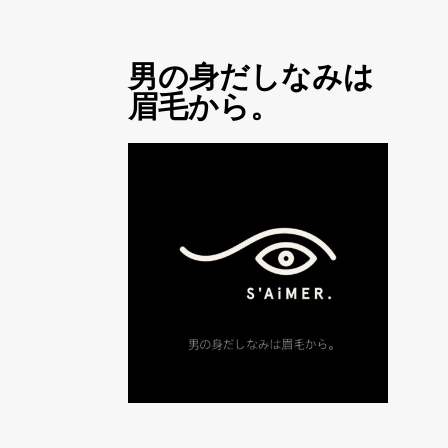
男の身だしなみは
眉毛から。