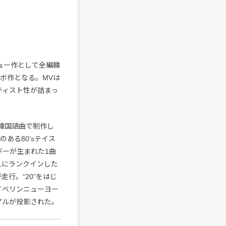
ュー作として全編韓
目のコラボ作となる。MVは
ティスト性が詰まっ
編韓国語曲で制作し
走感のある80’sテイス
ジーが生まれた1曲
P1にランクインした
行。“20”をはじ
メイベリンニューヨー
ジュアルが投影された。