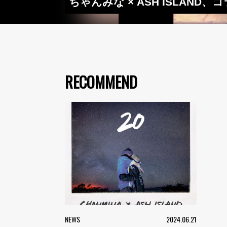
ちゃんみな × ASH ISLAND
RECOMMEND
NEWS
2024.06.21