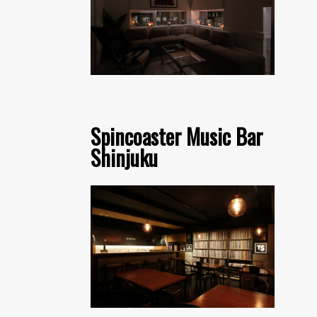
Spincoaster Music Bar
Shinjuku