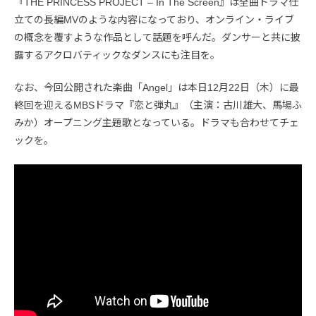
『THE PRINCESS PROJECT – In The Screen』は全曲ドラマ仕
立ての長編MVのような内容になっており、オンライン・ライブ
の概念を覆すような作品として話題を呼んだ。ダンサーと共に披
露するアクロバティックなダンスにも注目を。
なお、今回公開された楽曲「Angel」は本日12月22日（木）に最
終回を迎えるMBSドラマ『恋と弾丸』（主演：古川雄大、馬場ふ
みか）オープニング主題歌となっている。ドラマも合わせてチェ
ックを。