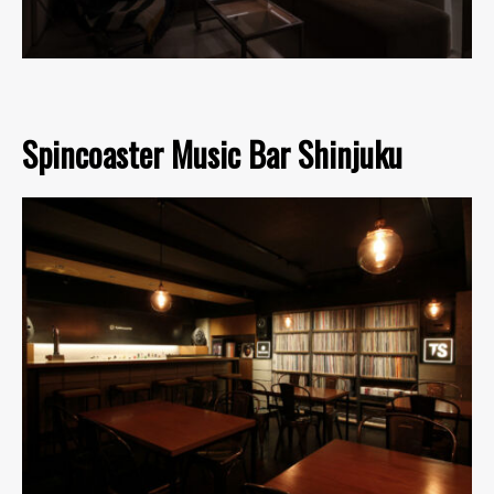
Spincoaster Music Bar Shinjuku