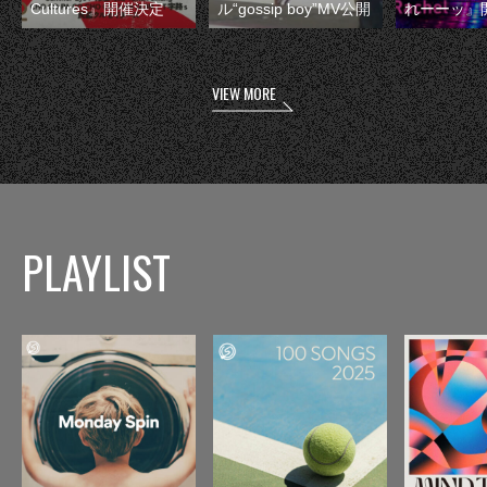
Cultures』開催決定
ル“gossip boy”MV公開
れーーッ』
VIEW MORE
PLAYLIST