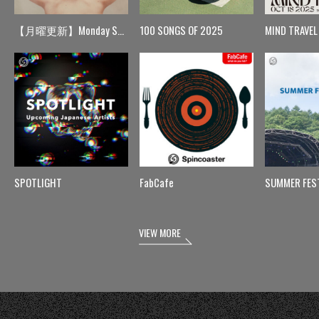
【月曜更新】Monday Spin
100 SONGS OF 2025
MIND TRAVEL
SPOTLIGHT
FabCafe
SUMMER FES
VIEW MORE