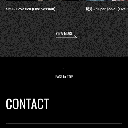
aimi – Lovesick (Live Session）
鋭児 – $uper $onic（Live 
VIEW MORE
PAGE to TOP
CONTACT