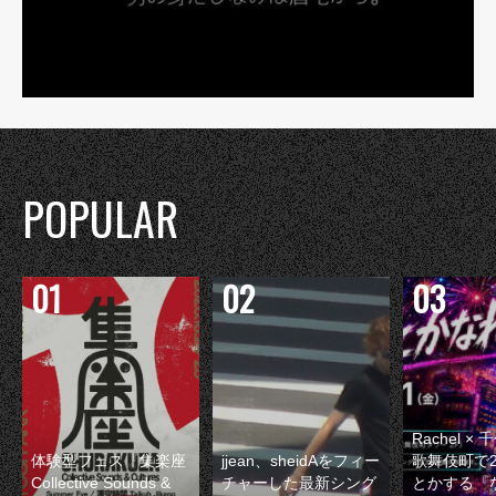
POPULAR
Rachel 
体験型フェス『集楽座
jjean、sheidAをフィー
歌舞伎町で
Collective Sounds &
チャーした最新シング
とかする『