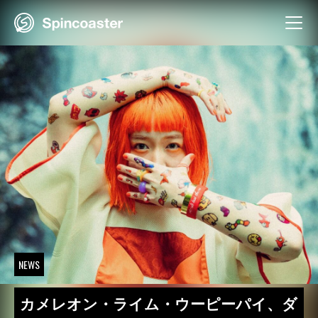
Skip
to
content
NEWS
カメレオン・ライム・ウーピーパイ、ダ