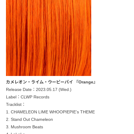
カメレオン・ライム・ウーピーパイ 『Orange』
Release Date：2023.05.17 (Wed.)
Label：CLWP Records
Tracklist：
1. CHAMELEON LIME WHOOPIEPIE’s THEME
2. Stand Out Chameleon
3. Mushroom Beats