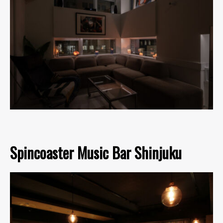
Spincoaster Music Bar Shinjuku