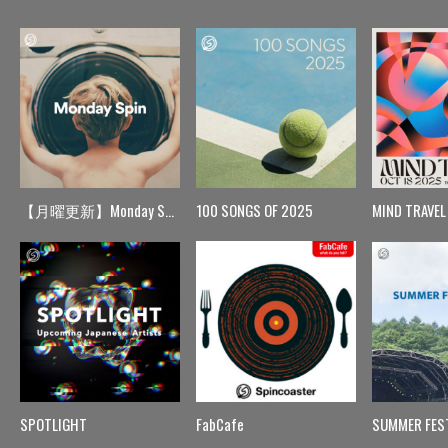
【月曜更新】Monday Spin
100 SONGS OF 2025
MIND TRAVEL
SPOTLIGHT
FabCafe
SUMMER FES