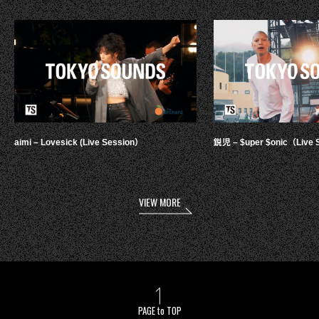
aimi – Lovesick (Live Session）
鋭児 – $uper $onic（Live 
VIEW MORE
PAGE to TOP