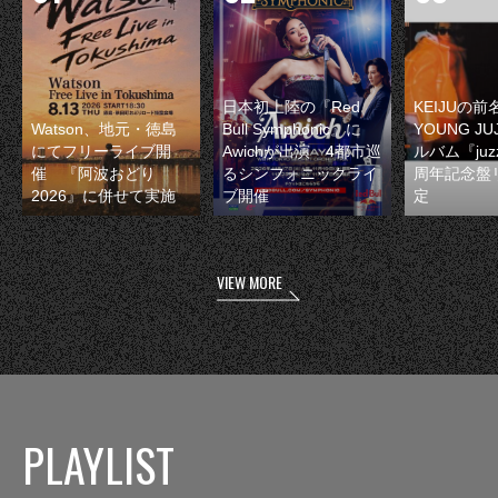
日本初上陸の『Red
KEIJUの
Watson、地元・徳島
Bull Symphonic』に
YOUNG JU
にてフリーライブ開
Awichが出演 4都市巡
ルバム『juzz
催 『阿波おどり
るシンフォニックライ
周年記念盤
2026』に併せて実施
ブ開催
定
VIEW MORE
PLAYLIST