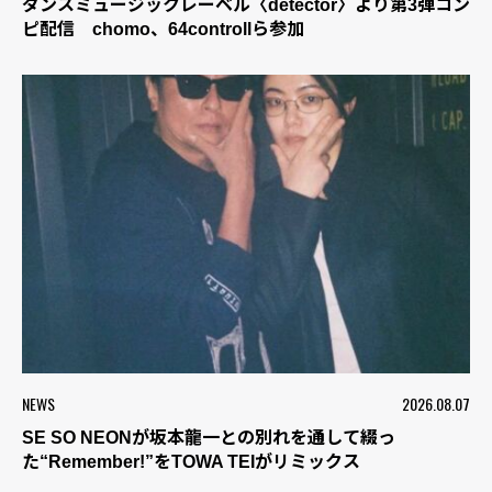
ダンスミュージックレーベル〈detector〉より第3弾コン
ピ配信 chomo、64controllら参加
NEWS
2026.08.07
SE SO NEONが坂本龍一との別れを通して綴っ
た“Remember!”をTOWA TEIがリミックス