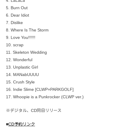
4. LaLaLa
5. Burn Out
6. Dear Idiot
7. Dislike
8. Where Is The Storm
9. Love You!!!!!!
10. scrap
11. Skeleton Wedding
12. Wonderful
13. Unplastic Girl
14. MANabUUUU
15. Crush Style
16. Indie Slime [CLWP×PARKGOLF]
17. Whoopie is a Punkrocker (CLWP ver.)
※デジタル、CD同日リリース
■
CD予約リンク