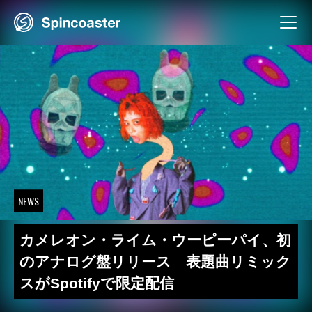
Skip
to
content
NEWS
カメレオン・ライム・ウーピーパイ、初
のアナログ盤リリース 表題曲リミック
スがSpotifyで限定配信