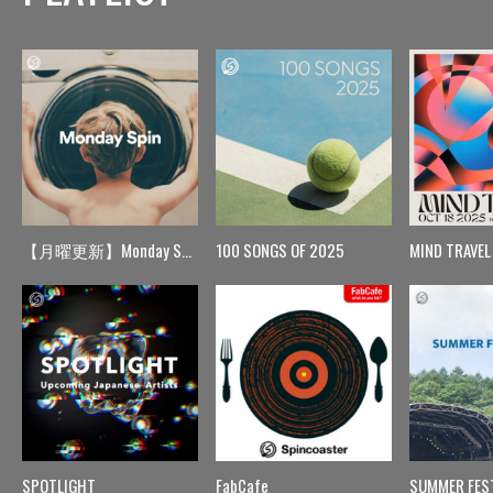
【月曜更新】Monday Spin
100 SONGS OF 2025
MIND TRAVEL
SPOTLIGHT
FabCafe
SUMMER FES