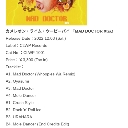
カメレオン・ライム・ウーピーパイ 『MAD DOCTOR Xtra』
Release Date：2022.12.03 (Sat.)
Label：CLWP Records
Cat.No.：CLWP-1001
Price：￥3,300 (Tax in)
Tracklist：
A1. Mad Doctor (Whoopies Wa Remix)
A2. Oyasumi
A3. Mad Doctor
A4. Mole Dancer
B1. Crush Style
B2. Rock ‘n’ Roll Ice
B3. URAHARA
B4. Mole Dancer (End Credits Edit)