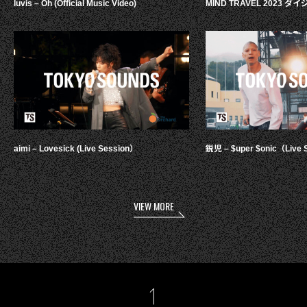
luvis – Oh (Official Music Video)
MIND TRAVEL 2023 
aimi – Lovesick (Live Session）
鋭児 – $uper $onic（Live 
VIEW MORE