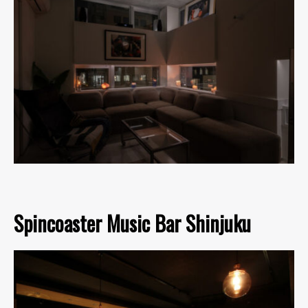
Spincoaster Music Bar Shinjuku