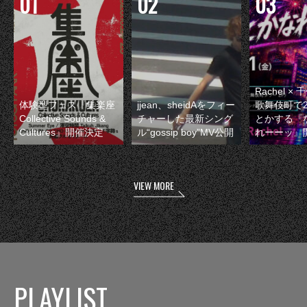
Rachel 
体験型フェス『集楽座
jjean、sheidAをフィー
歌舞伎町で
Collective Sounds &
チャーした最新シング
とかする『
Cultures』開催決定
ル“gossip boy”MV公開
れーーッ』
VIEW MORE
PLAYLIST